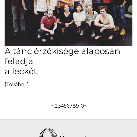
A tánc érzékisége alaposan
feladja
a leckét
[Tovább...]
«
1
2
3
4
5
6
7
8
9
10
»