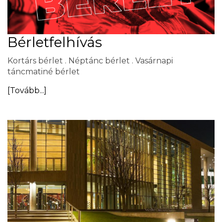
Bérletfelhívás
Kortárs bérlet . Néptánc bérlet . Vasárnapi
táncmatiné bérlet
[Tovább...]