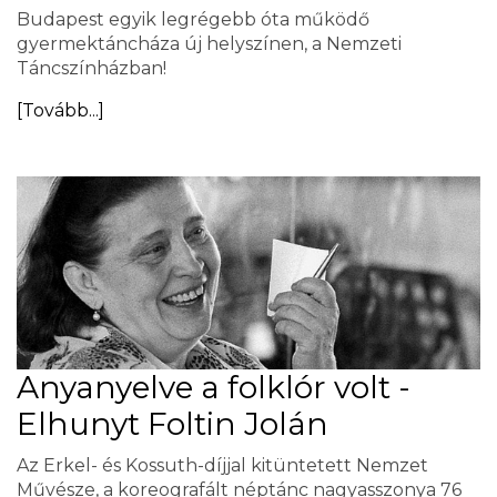
Budapest egyik legrégebb óta működő
gyermektáncháza új helyszínen, a Nemzeti
Táncszínházban!
[Tovább...]
Anyanyelve a folklór volt -
Elhunyt Foltin Jolán
Az Erkel- és Kossuth-díjjal kitüntetett Nemzet
Művésze, a koreografált néptánc nagyasszonya 76