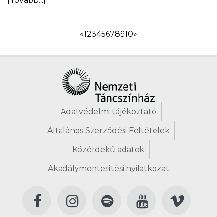
[Tovább...]
«
1
2
3
4
5
6
7
8
9
10
»
Adatvédelmi tájékoztató
Általános Szerződési Feltételek
Közérdekű adatok
Akadálymentesítési nyilatkozat