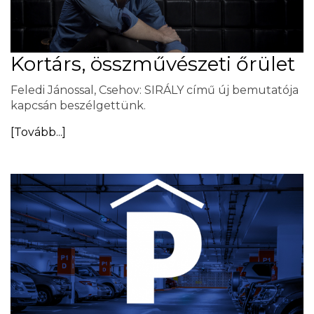
Kortárs, összművészeti őrület
Feledi Jánossal, Csehov: SIRÁLY című új bemutatója
kapcsán beszélgettünk.
[Tovább...]