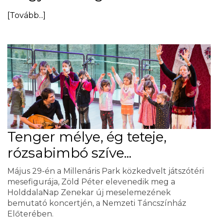
[Tovább...]
Tenger mélye, ég teteje,
rózsabimbó szíve...
Május 29-én a Millenáris Park közkedvelt játszótéri
mesefigurája, Zöld Péter elevenedik meg a
HolddalaNap Zenekar új meselemezének
bemutató koncertjén, a Nemzeti Táncszínház
Előterében.