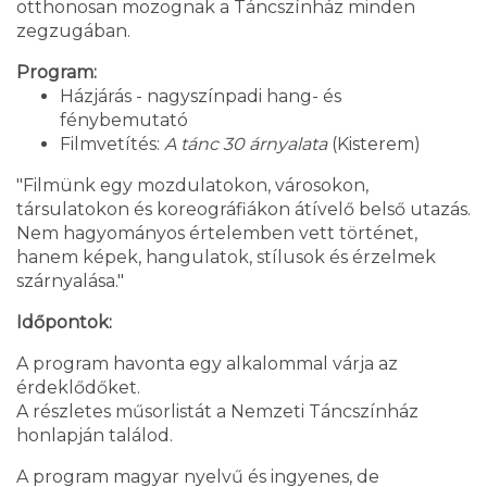
otthonosan mozognak a Táncszínház minden
zegzugában.
Program:
Házjárás - nagyszínpadi hang- és
fénybemutató
Filmvetítés:
A tánc 30 árnyalata
(Kisterem)
"Filmünk egy mozdulatokon, városokon,
társulatokon és koreográfiákon átívelő belső utazás.
Nem hagyományos értelemben vett történet,
hanem képek, hangulatok, stílusok és érzelmek
szárnyalása."
Időpontok:
A program havonta egy alkalommal várja az
érdeklődőket.
A részletes műsorlistát a Nemzeti Táncszínház
honlapján találod.
A program magyar nyelvű és ingyenes, de