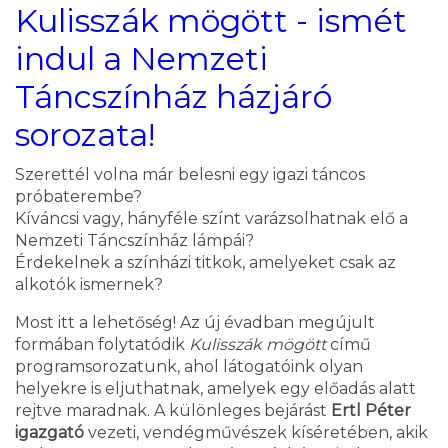
Kulisszák mögött - ismét
indul a Nemzeti
Táncszínház házjáró
sorozata!
Szerettél volna már belesni egy igazi táncos
próbaterembe?
Kíváncsi vagy, hányféle színt varázsolhatnak elő a
Nemzeti Táncszínház lámpái?
Érdekelnek a színházi titkok, amelyeket csak az
alkotók ismernek?
Most itt a lehetőség! Az új évadban megújult
formában folytatódik
Kulisszák mögött
című
programsorozatunk, ahol látogatóink olyan
helyekre is eljuthatnak, amelyek egy előadás alatt
rejtve maradnak. A különleges bejárást
Ertl Péter
igazgató
vezeti, vendégművészek kíséretében, akik