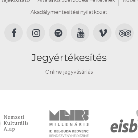
 tájékoztató
Általános Szerződési Feltételek
Közér
Akadálymentesítési nyilatkozat
Jegyértékesítés
Online jegyvásárlás