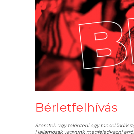
Bérletfelhívás
Szeretek úgy tekinteni egy táncelőadásra,
Hajlamosak vagyunk megfeledkezni erről,