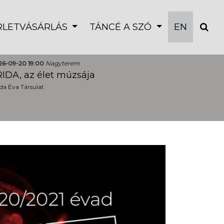
ÉRLETVÁSÁRLÁS
TÁNCÉ A SZÓ
EN
26-09-20 19:00
Nagyterem
IDA, az élet múzsája
a Éva Társulat