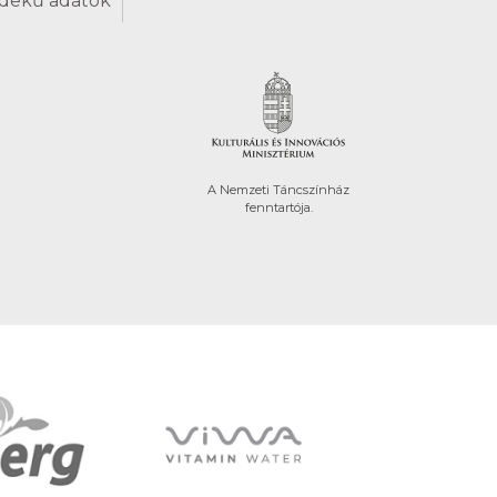
dekű adatok
A Nemzeti Táncszínház
fenntartója.