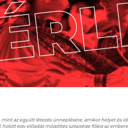
 mint az együtt létezés ünneplésére, amikor helyet és i
 holott egy előadás mögöttes szépsége főleg az emberek