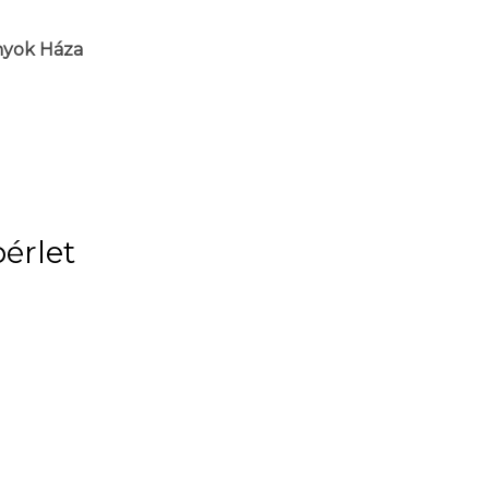
nyok Háza
érlet