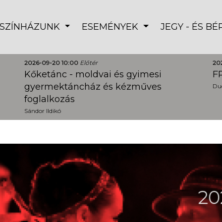
SZÍNHÁZUNK
ESEMÉNYEK
JEGY - ÉS B
2026-09-20 10:00
Előtér
20
Kőketánc - moldvai és gyimesi
FR
gyermektáncház és kézműves
Dud
foglalkozás
Sándor Ildikó