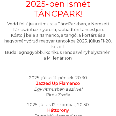
2025-ben ismét
TÁNCPARK!
Vedd fel újra a ritmust a TáncParkban, a Nemzeti
Táncszínház nyáresti, szabadtéri táncestjein.
Kóstolj bele a flamenco, a tangó, a kortárs és a
hagyományőrző magyar táncokba 2025. július 11-20.
között
Buda legnagyobb, ikonikus rendezvényhelyszínén,
a Millenárison.
2025. július 11. péntek, 20:30
Jazzed Up Flamenco
Egy ritmusban a szívvel
Pirók Zsófia
2025. július 12. szombat, 20:30
Héttorony