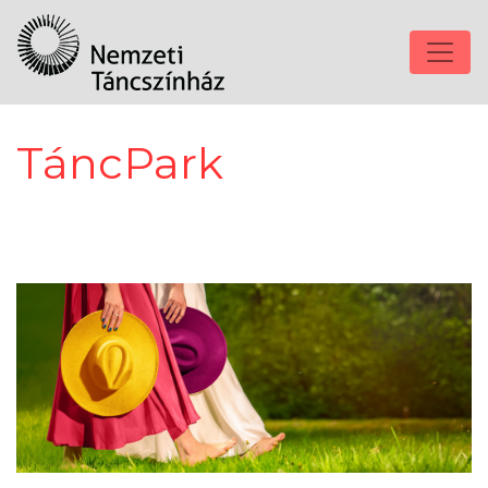
TáncPark