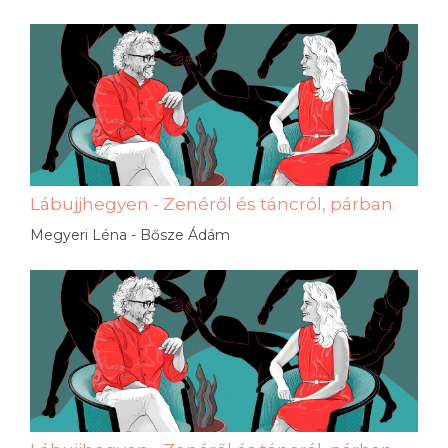
Lábujjhegyen - Zenéről és táncról, párban
Megyeri Léna - Bősze Ádám