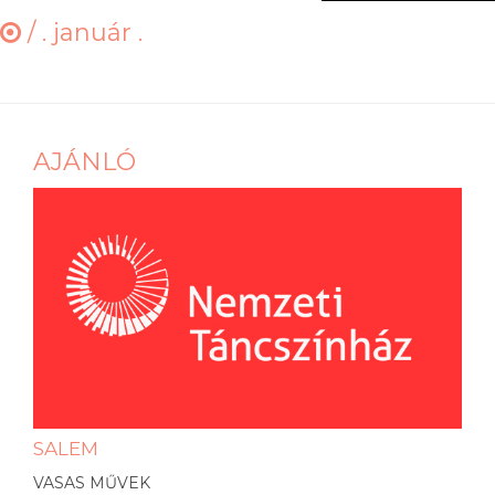
/
. január .
AJÁNLÓ
SALEM
VASAS MŰVEK