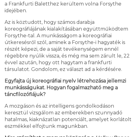
a Frankfurti Baletthez kerültem volna Forsythe
idejében.
Az is köztudott, hogy számos darabja
koreográfiájának kialakításában együttműködtem
Forsythe-tal. A munkásságom a koreográfiai
útkeresésről szól, aminek a Forsythe-i hagyaték is
részét képezi, de a saját tevékenységem ennél
régebbre nyúlik vissza, és még ma sem zárult le, 22
évvel azután, hogy ott hagytam a frankfurti
társulatot. Gondolom, ez választ ad a kérdésére.
Egyfajta új koreográfiai nyelv létrehozása jellemzi
munkásságukat. Hogyan fogalmazható meg a
táncfilozófiájuk?
A mozgáson és az intelligens gondolkodáson
keresztül vizsgálom az emberekben szunnyadó
hatalmas, kiaknázatlan potenciált, amelyet korlátolt
eszmékkel elfojtunk magunkban.