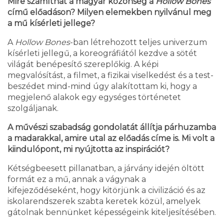
Mire számíthat a magyar közönség a
Hollow Bones
című előadáson? Milyen elemekben nyilvánul meg
a mű kísérleti jellege?
A
Hollow Bones
-ban létrehozott teljes univerzum
kísérleti jellegű, a koreográfiától kezdve a sötét
világát benépesítő szereplőkig. A képi
megvalósítást, a filmet, a fizikai viselkedést és a test­
beszédet mind-mind úgy alakítottam ki, hogy a
megjelenő alakok egy egységes történetet
szolgáljanak.
A művészi szabadság gondolatát állítja párhuzamba
a madarakkal, amire utal az előadás címe is. Mi volt a
kiindulópont, mi nyújtotta az inspirációt?
Kétségbeesett pillanatban, a járvány idején öltött
formát ez a mű, annak a vágynak a
kifejeződéseként, hogy kitörjünk a civilizáció és az
iskolarendszerek szabta keretek közül, amelyek
gátolnak bennünket képességeink kiteljesítésében.