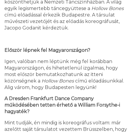
köszönthetjük a Nemzeti Táncszínházban. A világ
egyik legismertebb táncegyüttese a
Hollow Bones
című előadással érkezik Budapestre. A társulat
művészeti vezetőjét és az előadás koreográfusát,
Jacopo Godanit kérdeztük.
Először lépnek fel Magyar­országon?
Igen, valóban nem léptünk még fel korábban
Magyarországon, és hihetetlenül izgalmas, hogy
most először bemutatkozhatunk az itteni
közönségnek a
Hollow Bones
című előadásunkkal.
Alig várom, hogy Budapesten legyünk!
A Dresden Frankfurt Dance Company
működésében tetten érhető a William Forsythe-i
hagyaték?
Mint tudják, én mindig is koreográfus voltam: már
azelőtt saját társulatot vezettem Brüsszelben, hogy