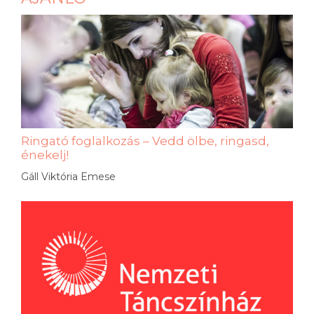
Ringató foglalkozás – Vedd ölbe, ringasd,
énekelj!
Gáll Viktória Emese