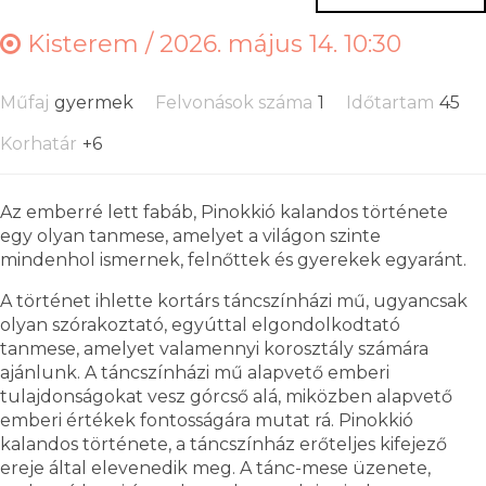
Kisterem /
2026. május 14. 10:30
Műfaj
gyermek
Felvonások száma
1
Időtartam
45
Korhatár
+6
Az emberré lett fabáb, Pinokkió kalandos története
egy olyan tanmese, amelyet a világon szinte
mindenhol ismernek, felnőttek és gyerekek egyaránt.
A történet ihlette kortárs táncszínházi mű, ugyancsak
olyan szórakoztató, egyúttal elgondolkodtató
tanmese, amelyet valamennyi korosztály számára
ajánlunk. A táncszínházi mű alapvető emberi
tulajdonságokat vesz górcső alá, miközben alapvető
emberi értékek fontosságára mutat rá. Pinokkió
kalandos története, a táncszínház erőteljes kifejező
ereje által elevenedik meg. A tánc-mese üzenete,