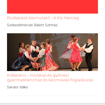
Budapesti bemutató - A Kis Herceg
Székesfehérvári Balett Színház
Kőketánc - moldvai és gyimesi
gyermektáncház és kézműves foglalkozás
Sándor Ildikó