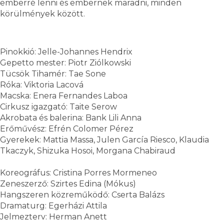
emberré lenni és embernek maradni, minden
körülmények között.
Pinokkió: Jelle-Johannes Hendrix
Gepetto mester: Piotr Ziólkowski
Tücsök Tihamér: Tae Sone
Róka: Viktoria Lacová
Macska: Enera Fernandes Laboa
Cirkusz igazgató: Taite Serow
Akrobata és balerina: Bank Lili Anna
Erőművész: Efrén Colomer Pérez
Gyerekek: Mattia Massa, Julen García Riesco, Klaudia
Tkaczyk, Shizuka Hosoi, Morgana Chabiraud
Koreográfus: Cristina Porres Mormeneo
Zeneszerző: Szirtes Edina (Mókus)
Hangszeren közreműködő: Cserta Balázs
Dramaturg: Egerházi Attila
Jelmezterv: Herman Anett