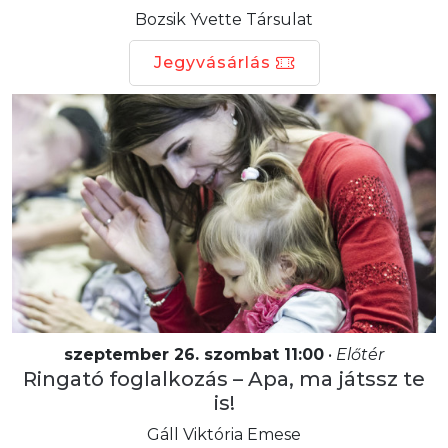
Bozsik Yvette Társulat
Jegyvásárlás
szeptember 26. szombat 11:00
•
Előtér
Ringató foglalkozás – Apa, ma játssz te
is!
Gáll Viktória Emese