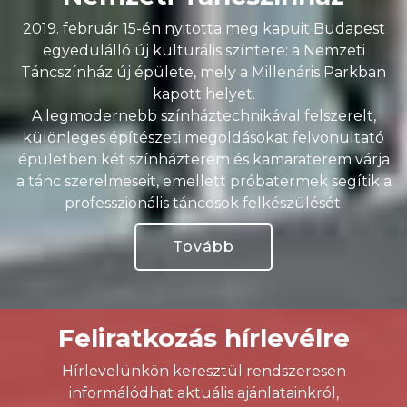
2019. február 15-én nyitotta meg kapuit Budapest
egyedülálló új kulturális színtere: a Nemzeti
Táncszínház új épülete, mely a Millenáris Parkban
kapott helyet.
A legmodernebb színháztechnikával felszerelt,
különleges építészeti megoldásokat felvonultató
épületben két színházterem és kamaraterem várja
a tánc szerelmeseit, emellett próbatermek segítik a
professzionális táncosok felkészülését.
Tovább
Feliratkozás hírlevélre
Hírlevelünkön keresztül rendszeresen
informálódhat aktuális ajánlatainkról,