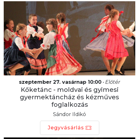
szeptember 27. vasárnap 10:00
•
Előtér
Kőketánc - moldvai és gyimesi
gyermektáncház és kézműves
foglalkozás
Sándor Ildikó
Jegyvásárlás