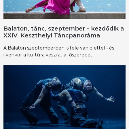
Balaton, tánc, szeptember - kezdődik a
XXIV. Keszthelyi Táncpanoráma
A Balaton szeptemberben is tele van élettel - és
ilyenkor a kultúra veszi át a főszerepet.