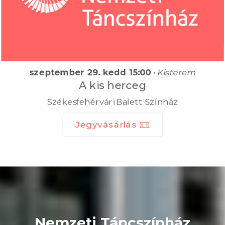
szeptember 29. kedd 15:00
•
Kisterem
A kis herceg
Székesfehérvári Balett Színház
Jegyvásárlás
Nemzeti Táncszínház