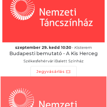
szeptember 29. kedd 10:30
•
Kisterem
Budapesti bemutató - A Kis Herceg
Székesfehérvári Balett Színház
Jegyvásárlás