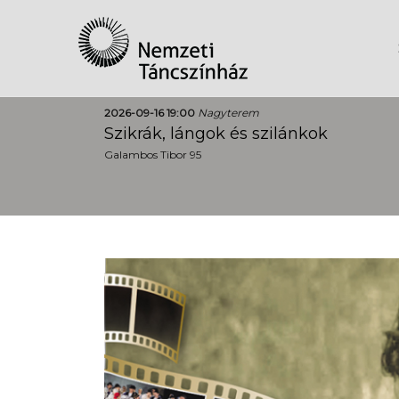
2026-09-16 19:00
Nagyterem
Szikrák, lángok és szilánkok
Galambos Tibor 95