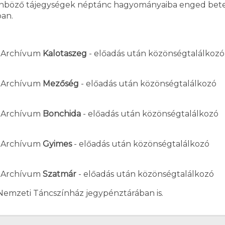
lönböző tájegységek néptánc hagyományaiba enged betek
an.
c-Archívum
Kalotaszeg
- előadás után közönségtalálkozó
c-Archívum
Mezőség
- előadás után közönségtalálkozó
c-Archívum
Bonchida
- előadás után közönségtalálkozó
c-Archívum
Gyimes
- előadás után közönségtalálkozó
c-Archívum
Szatmár
- előadás után közönségtalálkozó
Nemzeti Táncszínház jegypénztárában is.