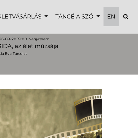
ÉRLETVÁSÁRLÁS
TÁNCÉ A SZÓ
EN
26-09-20 19:00
Nagyterem
IDA, az élet múzsája
a Éva Társulat