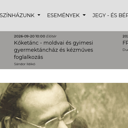
SZÍNHÁZUNK
ESEMÉNYEK
JEGY - ÉS B
2026-09-20 10:00
Előtér
20
Kőketánc - moldvai és gyimesi
FR
gyermektáncház és kézműves
Dud
foglalkozás
Sándor Ildikó