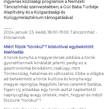
ingyenes közösségi programok a Nemzeti
Táncszínház szervezésében, a Gül Baba Türbéje
Alapítvány és a Külgazdasági és
Külügyminisztérium támogatásával.
____
2024. január 23. kedd, 18.00-19.00 Táncszínház -
Előcsarnok
Miért főzök "törökül"? kóstolóval egybekötött
kiselőadás
A török konyha a magyaroknak jobbára a török
gyorséttermek kínálatát jelenti, pedig ez a
gasztronómiai birodalom, csakúgy, mint
Törökország, hatalmas és változatos. Ebbe a világba
ad betekintést a török kultúra és konyha egy
magyar rajongója, Nagyillés János valamint barátja,
Figen Uç előadása: egy török asztal napkeltétől
napnyugtáig avagy ötletek, miért, hogyan és miből
főzzünk "törökül"?