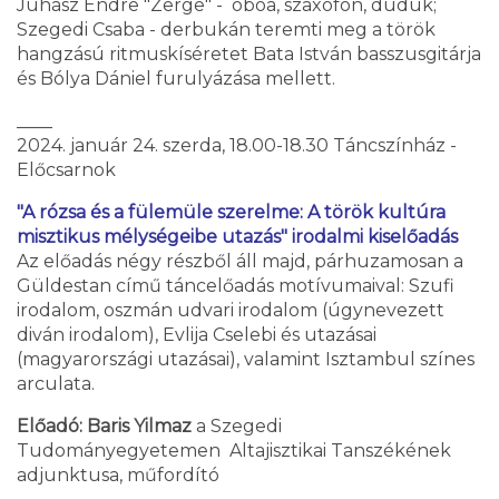
Juhász Endre "Zerge" - oboa, szaxofon, duduk;
Szegedi Csaba - derbukán teremti meg a török
hangzású ritmuskíséretet Bata István basszusgitárja
és Bólya Dániel furulyázása mellett.
____
2024. január 24. szerda, 18.00-18.30 Táncszínház -
Előcsarnok
"A rózsa és a fülemüle szerelme: A török kultúra
misztikus mélységeibe utazás" irodalmi kiselőadás
Az előadás négy részből áll majd, párhuzamosan a
Güldestan című táncelőadás motívumaival: Szufi
irodalom, oszmán udvari irodalom (úgynevezett
diván irodalom), Evlija Cselebi és utazásai
(magyarországi utazásai), valamint Isztambul színes
arculata.
Előadó: Baris Yilmaz
a Szegedi
Tudományegyetemen Altajisztikai Tanszékének
adjunktusa, műfordító