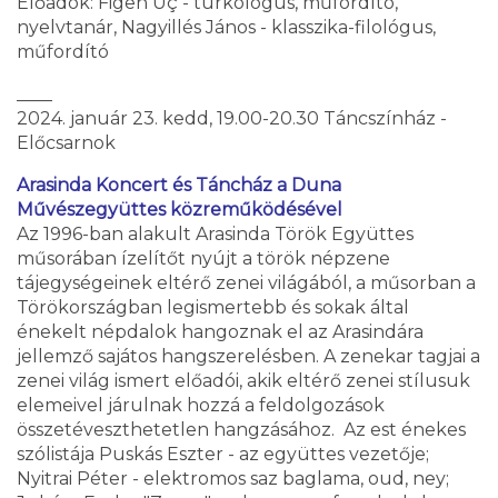
Előadók: Figen Uç - turkológus, műfordító,
nyelvtanár, Nagyillés János - klasszika-filológus,
műfordító
____
2024. január 23. kedd, 19.00-20.30 Táncszínház -
Előcsarnok
Arasinda Koncert és Táncház a Duna
Művészegyüttes közreműködésével
Az 1996-ban alakult Arasinda Török Együttes
műsorában ízelítőt nyújt a török népzene
tájegységeinek eltérő zenei világából, a műsorban a
Törökországban legismertebb és sokak által
énekelt népdalok hangoznak el az Arasindára
jellemző sajátos hangszerelésben. A zenekar tagjai a
zenei világ ismert előadói, akik eltérő zenei stílusuk
elemeivel járulnak hozzá a feldolgozások
összetéveszthetetlen hangzásához. Az est énekes
szólistája Puskás Eszter - az együttes vezetője;
Nyitrai Péter - elektromos saz baglama, oud, ney;