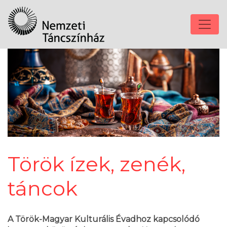
Török ízek, zenék,
táncok
A Török-Magyar Kulturális Évadhoz kapcsolódó