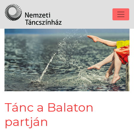
Tánc a Balaton
partján