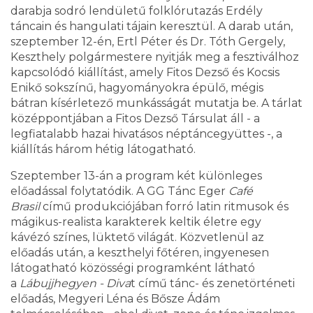
darabja sodró lendületű folklórutazás Erdély
táncain és hangulati tájain keresztül. A darab után,
szeptember 12-én, Ertl Péter és Dr. Tóth Gergely,
Keszthely polgármestere nyitják meg a fesztiválhoz
kapcsolódó kiállítást, amely Fitos Dezső és Kocsis
Enikő sokszínű, hagyományokra épülő, mégis
bátran kísérletező munkásságát mutatja be. A tárlat
középpontjában a Fitos Dezső Társulat áll - a
legfiatalabb hazai hivatásos néptáncegyüttes -, a
kiállítás három hétig látogatható.
Szeptember 13-án a program két különleges
előadással folytatódik. A GG Tánc Eger
Café
Brasil
című produkciójában forró latin ritmusok és
mágikus-realista karakterek keltik életre egy
kávézó színes, lüktető világát. Közvetlenül az
előadás után, a keszthelyi főtéren, ingyenesen
látogatható közösségi programként látható
a
Lábujjhegyen - Diva
t című tánc- és zenetörténeti
előadás, Megyeri Léna és Bősze Ádám