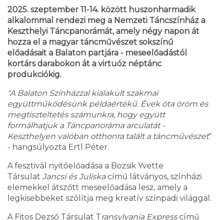
2025. szeptember 11-14. között huszonharmadik
alkalommal rendezi meg a Nemzeti Táncszínház a
Keszthelyi Táncpanorámát, amely négy napon át
hozza el a magyar táncművészet sokszínű
előadásait a Balaton partjára - meseelőadástól
kortárs darabokon át a virtuóz néptánc
produkciókig.
"A Balaton Színházzal kialakult szakmai
együttműködésünk példaértékű. Évek óta öröm és
megtiszteltetés számunkra, hogy együtt
formálhatjuk a Táncpanoráma arculatát -
Keszthelyen valóban otthonra talált a táncművészet
"
- hangsúlyozta Ertl Péter.
A fesztivál nyitóelőadása a Bozsik Yvette
Társulat
Jancsi és Juliska
című látványos, színházi
elemekkel átszőtt meseelőadása lesz, amely a
legkisebbeket szólítja meg kreatív színpadi világgal.
A Fitos Dezső Társulat T
ransylvania Express
című