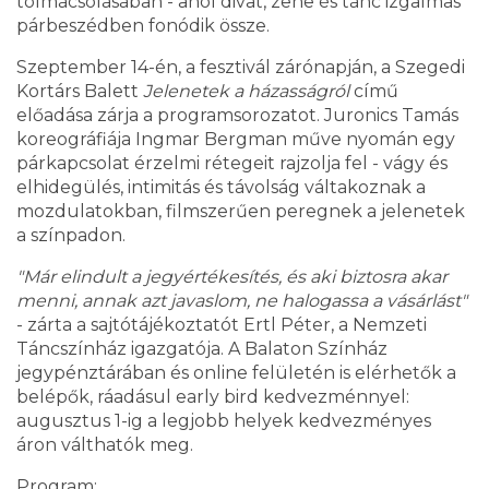
tolmácsolásában - ahol divat, zene és tánc izgalmas
párbeszédben fonódik össze.
Szeptember 14-én, a fesztivál zárónapján, a Szegedi
Kortárs Balett
Jelenetek a házasságról
című
előadása zárja a programsorozatot. Juronics Tamás
koreográfiája Ingmar Bergman műve nyomán egy
párkapcsolat érzelmi rétegeit rajzolja fel - vágy és
elhidegülés, intimitás és távolság váltakoznak a
mozdulatokban, filmszerűen peregnek a jelenetek
a színpadon.
"Már elindult a jegyértékesítés, és aki biztosra akar
menni, annak azt javaslom, ne halogassa a vásárlást"
- zárta a sajtótájékoztatót Ertl Péter, a Nemzeti
Táncszínház igazgatója. A Balaton Színház
jegypénztárában és online felületén is elérhetők a
belépők, ráadásul early bird kedvezménnyel:
augusztus 1-ig a legjobb helyek kedvezményes
áron válthatók meg.
Program: