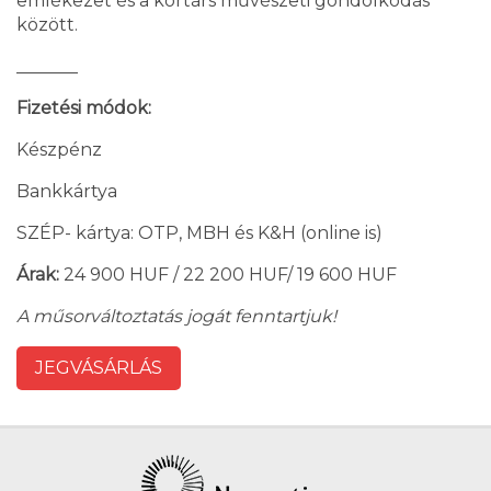
emlékezet és a kortárs művészeti gondolkodás
között.
_______
Fizetési módok:
Készpénz
Bankkártya
SZÉP- kártya: OTP, MBH és K&H (online is)
Árak:
24 900 HUF / 22 200 HUF/ 19 600 HUF
A műsorváltoztatás jogát fenntartjuk!
JEGVÁSÁRLÁS