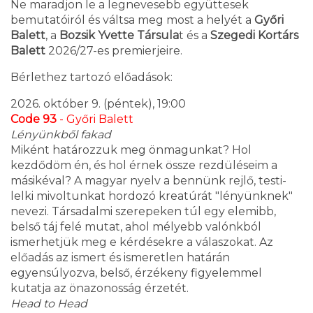
Ne maradjon le a legnevesebb együttesek
bemutatóiról és váltsa meg most a helyét a
Győri
Balett
, a
Bozsik Yvette Társula
t és a
Szegedi Kortárs
Balett
2026/27-es premierjeire.
Bérlethez tartozó előadások:
2026. október 9. (péntek), 19:00
Code 93
- Győri Balett
Lényünkből fakad
Miként határozzuk meg önmagunkat? Hol
kezdődöm én, és hol érnek össze rezdüléseim a
másikéval? A magyar nyelv a bennünk rejlő, testi-
lelki mivoltunkat hordozó kreatúrát "lényünknek"
nevezi. Társadalmi szerepeken túl egy elemibb,
belső táj felé mutat, ahol mélyebb valónkból
ismerhetjük meg e kérdésekre a válaszokat. Az
előadás az ismert és ismeretlen határán
egyensúlyozva, belső, érzékeny figyelemmel
kutatja az önazonosság érzetét.
Head to Head