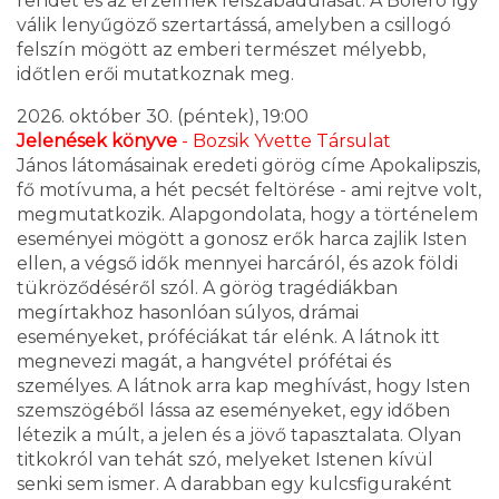
rendet és az érzelmek felszabadulását. A Bolero így
válik lenyűgöző szertartássá, amelyben a csillogó
felszín mögött az emberi természet mélyebb,
időtlen erői mutatkoznak meg.
2026. október 30. (péntek), 19:00
Jelenések könyve
- Bozsik Yvette Társulat
János látomásainak eredeti görög címe Apokalipszis,
fő motívuma, a hét pecsét feltörése - ami rejtve volt,
megmutatkozik. Alapgondolata, hogy a történelem
eseményei mögött a gonosz erők harca zajlik Isten
ellen, a végső idők mennyei harcáról, és azok földi
tükröződéséről szól. A görög tragédiákban
megírtakhoz hasonlóan súlyos, drámai
eseményeket, próféciákat tár elénk. A látnok itt
megnevezi magát, a hangvétel prófétai és
személyes. A látnok arra kap meghívást, hogy Isten
szemszögéből lássa az eseményeket, egy időben
létezik a múlt, a jelen és a jövő tapasztalata. Olyan
titkokról van tehát szó, melyeket Istenen kívül
senki sem ismer. A darabban egy kulcsfiguraként