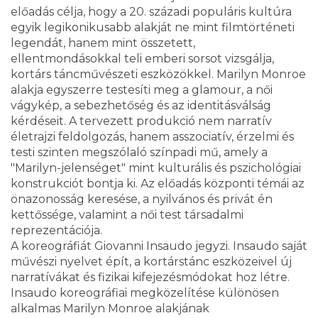
előadás célja, hogy a 20. századi populáris kultúra
egyik legikonikusabb alakját ne mint filmtörténeti
legendát, hanem mint összetett,
ellentmondásokkal teli emberi sorsot vizsgálja,
kortárs táncművészeti eszközökkel. Marilyn Monroe
alakja egyszerre testesíti meg a glamour, a női
vágykép, a sebezhetőség és az identitásválság
kérdéseit. A tervezett produkció nem narratív
életrajzi feldolgozás, hanem asszociatív, érzelmi és
testi szinten megszólaló színpadi mű, amely a
"Marilyn-jelenséget" mint kulturális és pszichológiai
konstrukciót bontja ki. Az előadás központi témái az
önazonosság keresése, a nyilvános és privát én
kettőssége, valamint a női test társadalmi
reprezentációja.
A koreográfiát Giovanni Insaudo jegyzi. Insaudo saját
művészi nyelvet épít, a kortárstánc eszközeivel új
narratívákat és fizikai kifejezésmódokat hoz létre.
Insaudo koreográfiai megközelítése különösen
alkalmas Marilyn Monroe alakjának