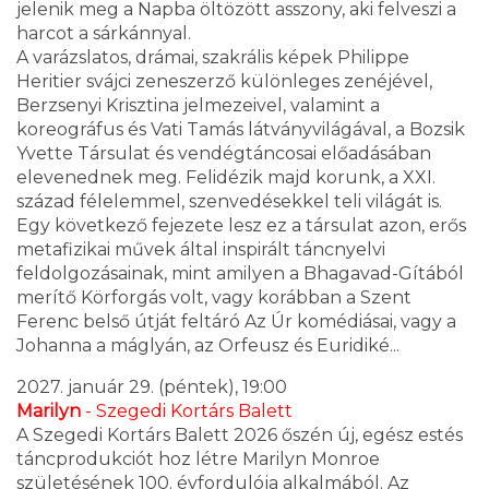
jelenik meg a Napba öltözött asszony, aki felveszi a
harcot a sárkánnyal.
A varázslatos, drámai, szakrális képek Philippe
Heritier svájci zeneszerző különleges zenéjével,
Berzsenyi Krisztina jelmezeivel, valamint a
koreográfus és Vati Tamás látványvilágával, a Bozsik
Yvette Társulat és vendégtáncosai előadásában
elevenednek meg. Felidézik majd korunk, a XXI.
század félelemmel, szenvedésekkel teli világát is.
Egy következő fejezete lesz ez a társulat azon, erős
metafizikai művek által inspirált táncnyelvi
feldolgozásainak, mint amilyen a Bhagavad-Gítából
merítő Körforgás volt, vagy korábban a Szent
Ferenc belső útját feltáró Az Úr komédiásai, vagy a
Johanna a máglyán, az Orfeusz és Euridiké...
2027. január 29. (péntek), 19:00
Marilyn
- Szegedi Kortárs Balett
A Szegedi Kortárs Balett 2026 őszén új, egész estés
táncprodukciót hoz létre Marilyn Monroe
születésének 100. évfordulója alkalmából. Az