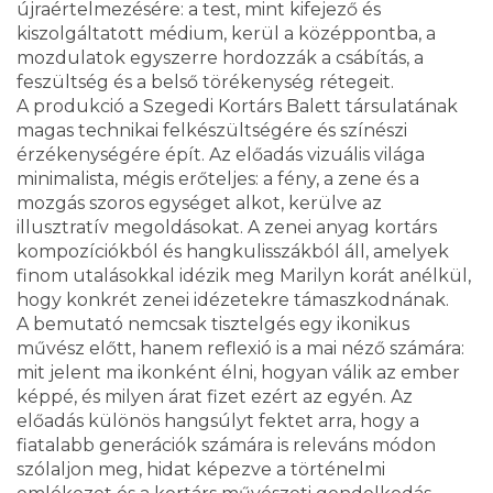
újraértelmezésére: a test, mint kifejező és
kiszolgáltatott médium, kerül a középpontba, a
mozdulatok egyszerre hordozzák a csábítás, a
feszültség és a belső törékenység rétegeit.
A produkció a Szegedi Kortárs Balett társulatának
magas technikai felkészültségére és színészi
érzékenységére épít. Az előadás vizuális világa
minimalista, mégis erőteljes: a fény, a zene és a
mozgás szoros egységet alkot, kerülve az
illusztratív megoldásokat. A zenei anyag kortárs
kompozíciókból és hangkulisszákból áll, amelyek
finom utalásokkal idézik meg Marilyn korát anélkül,
hogy konkrét zenei idézetekre támaszkodnának.
A bemutató nemcsak tisztelgés egy ikonikus
művész előtt, hanem reflexió is a mai néző számára:
mit jelent ma ikonként élni, hogyan válik az ember
képpé, és milyen árat fizet ezért az egyén. Az
előadás különös hangsúlyt fektet arra, hogy a
fiatalabb generációk számára is releváns módon
szólaljon meg, hidat képezve a történelmi