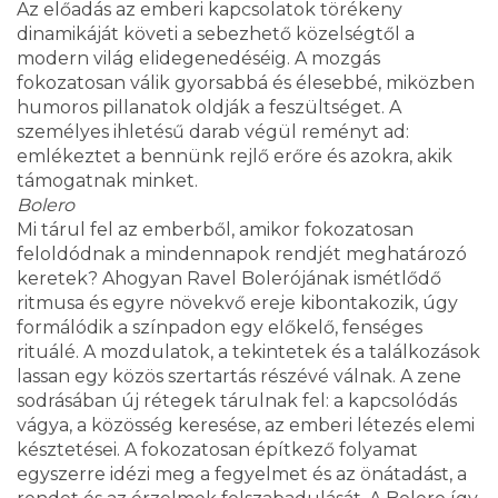
Az előadás az emberi kapcsolatok törékeny
dinamikáját követi a sebezhető közelségtől a
modern világ elidegenedéséig. A mozgás
fokozatosan válik gyorsabbá és élesebbé, miközben
humoros pillanatok oldják a feszültséget. A
személyes ihletésű darab végül reményt ad:
emlékeztet a bennünk rejlő erőre és azokra, akik
támogatnak minket.
Bolero
Mi tárul fel az emberből, amikor fokozatosan
feloldódnak a mindennapok rendjét meghatározó
keretek? Ahogyan Ravel Bolerójának ismétlődő
ritmusa és egyre növekvő ereje kibontakozik, úgy
formálódik a színpadon egy előkelő, fenséges
rituálé. A mozdulatok, a tekintetek és a találkozások
lassan egy közös szertartás részévé válnak. A zene
sodrásában új rétegek tárulnak fel: a kapcsolódás
vágya, a közösség keresése, az emberi létezés elemi
késztetései. A fokozatosan építkező folyamat
egyszerre idézi meg a fegyelmet és az önátadást, a