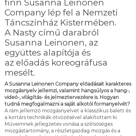
finn Susanna Leinonen
Company lép fel a Nemzeti
Táncszínház Kistermében.
A Nasty című darabról
Susanna Leinonen, az
együttes alapítója és
az előadás koreográfusa
mesélt.
A Susanna Leinonen Company előadásait karakteres
mozgásnyelv jellemzi, valamint hangsúlyos a hang-,
videó-, világítás- és jelmeztervezésre is. Hogyan
tudná megfogalmazni a saját alkotói formanyelvét?
A rám jellemző mozgásnyelvet a klasszikus balett és
a kortárs technikák ötvözésével alakítottam ki.
Műveimnek jellegzetes vonása a szélsőséges
mozgástartomány, a részletgaz­dag moz­gás és a