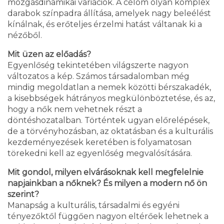
mozgásdinamikai variációk. A célom olyan komplex
darabok színpadra állítása, amelyek nagy beleélést
kínálnak, és erőteljes érzelmi hatást váltanak ki a
nézőből.
Mit üzen az előadás?
Egyenlőség tekintetében világszerte nagyon
változatos a kép. Számos társadalomban még
mindig megoldatlan a nemek közötti bérszakadék,
a kisebbségek hátrányos megkülönböztetése, és az,
hogy a nők nem vehetnek részt a
döntéshozatalban. Történtek ugyan előrelépések,
de a törvényhozásban, az oktatásban és a kulturális
kezdeményezések keretében is folyamatosan
törekedni kell az egyenlőség megvalósítására.
Mit gondol, milyen elvárásoknak kell megfelelnie
napjainkban a nőknek? És milyen a modern nő ön
szerint?
Manapság a kulturális, társadalmi és egyéni
tényezőktől függően nagyon eltérőek lehetnek a