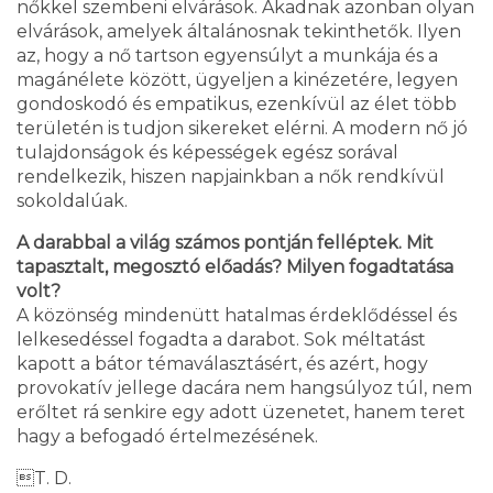
nőkkel szembeni elvárások. Akadnak azonban olyan
elvárások, amelyek általánosnak tekinthetők. Ilyen
az, hogy a nő tartson egyensúlyt a munkája és a
magánélete között, ügyeljen a kinézetére, legyen
gondoskodó és empatikus, ezenkívül az élet több
területén is tudjon sikereket elérni. A modern nő jó
tulajdonságok és képességek egész sorával
rendelkezik, hiszen napjainkban a nők rendkívül
sokoldalúak.
A darabbal a világ számos pontján felléptek. Mit
tapasztalt, megosztó előadás? Milyen fogadtatása
volt?
A közönség mindenütt hatalmas érdeklődéssel és
lelkesedéssel fogadta a darabot. Sok méltatást
kapott a bátor témaválasztásért, és azért, hogy
provokatív jellege dacára nem hangsúlyoz túl, nem
erőltet rá senkire egy adott üzenetet, hanem teret
hagy a befogadó értelmezésének.
T. D.