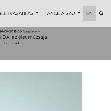
ÉRLETVÁSÁRLÁS
TÁNCÉ A SZÓ
EN
26-09-20 19:00
Nagyterem
IDA, az élet múzsája
a Éva Társulat