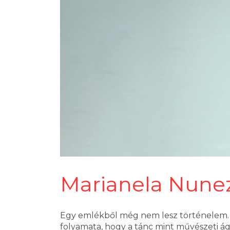
Marianela Nunez
Egy emlékből még nem lesz történelem. E
folyamata, hogy a tánc mint művészeti ág 