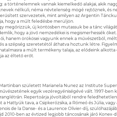
g: a történelemnek vannak kiemelkedő alakjai, akik nag
evek nélküli, néma névtelenség mögé rejtőznek, és nem 
rűsített szervezetek, mint amilyen az Argentin Tánckura
a, hogy a múlt feledésbe merüljön.
gy megőrizzük, új köntösben mutassuk be a tánc világá
emlik, hogy a jövő nemzedékei is megismerhessék őket.
ői, hanem örökösei vagyunk ennek a művészetből, méltó
 a szépség szeretetétől áthatva hoztunk létre. Figyelm
talmasra a múlt termékeny talaja, az elődeink alkotta er
 az éltető erőt.
 Martinban született Marianela Nunez az Institute Supe
művészetének egyik vezéregyéniségévé vált. 1997-ben ker
ranglétrán. Repertoárja jóvoltából rendre feledhetetlen
 a Hattyúk tava, a Csipkerózsika, a Rómeó és Júlia, vagy
enois de la Danse- és a Laurence Olivier-díj, szülőhazáj
d 2010-ben az évtized legjobb táncosának járó Konex-dí