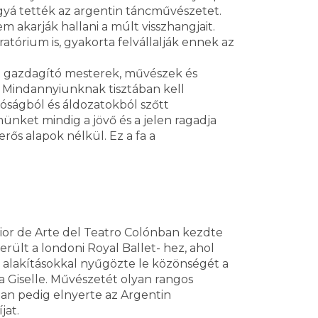
gyá tették az argentin táncművészetet.
akarják hallani a múlt visszhangjait.
tórium is, gyakorta felvállalják ennek az
t gazdagító mesterek, művészek és
 Mindannyiunknak tisztában kell
ságból és áldozatokból szőtt
ünket mindig a jövő és a jelen ragadja
ős alapok nélkül. Ez a fa a
rior de Arte del Teatro Colónban kezdte
ült a londoni Royal Ballet- hez, ahol
 alakításokkal nyűgözte le közönségét a
 a Giselle. Művészetét olyan rangos
ában pedig elnyerte az Argentin
jat.