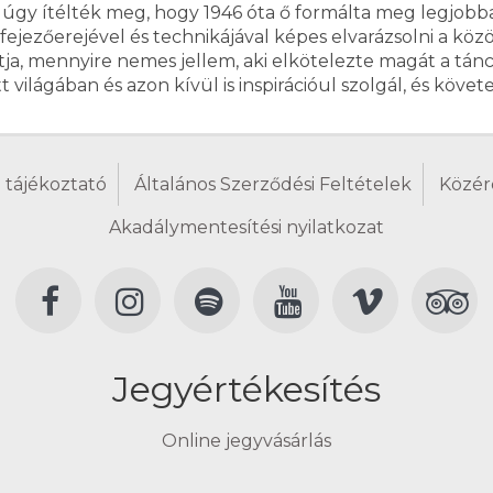
t; úgy ítélték meg, hogy 1946 óta ő formálta meg legjobba
ifejezőerejével és technikájával képes elvarázsolni a kö
ja, mennyire nemes jellem, aki elkötelezte magát a tán
 világában és azon kívül is inspirációul szolgál, és köv
 tájékoztató
Általános Szerződési Feltételek
Közér
Akadálymentesítési nyilatkozat
Jegyértékesítés
Online jegyvásárlás