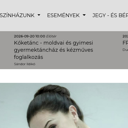
SZÍNHÁZUNK
ESEMÉNYEK
JEGY - ÉS B
2026-09-20 10:00
Előtér
20
Kőketánc - moldvai és gyimesi
FR
gyermektáncház és kézműves
Dud
foglalkozás
Sándor Ildikó