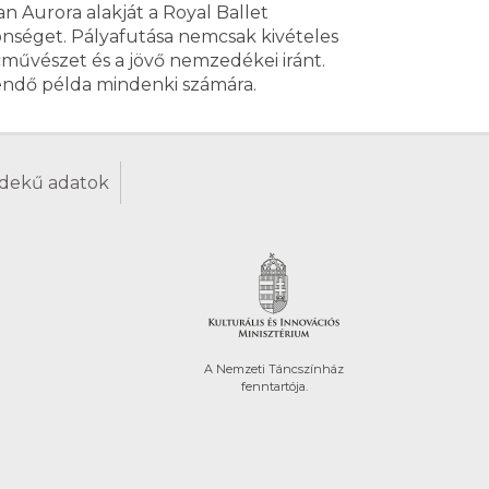
n Aurora alakját a Royal Ballet
zönséget. Pályafutása nemcsak kivételes
cművészet és a jövő nemzedékei iránt.
etendő példa mindenki számára.
dekű adatok
A Nemzeti Táncszínház
fenntartója.