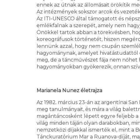
ennek az útnak az állomásait örökítik me
Az intézmények sokszor arcok és vezetékn
Az ITI-UNESCO által támogatott és népsze
emlékfalnak a szerepét, amely nem hagyj
Önökkel tartok abban a törekvésben, ho
koreográfusok történetét, hiszen megérd
lennünk azzal, hogy nem csupán szemlél
hagyománynak, amelyet hivatástudattól és
meg, de a táncművészet fája nem nőhet ha
hagyományokban gyökerezik, onnan szívja
Marianela Nunez életrajza
Az 1982. március 23-án az argentínai San
meg tanulmányait, és mára a világ balett
magántáncosként lépett egyre feljebb a 
világ minden táján olyan darabokban, mint
nemzetközi díjakkal ismerték el, mint a B
Tánckuratórium Mar a Ruanova-díját, maj