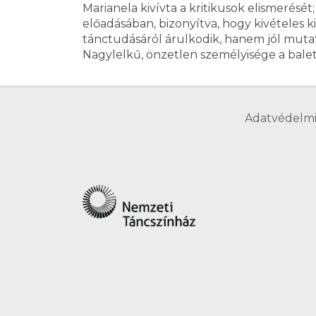
Marianela kivívta a kritikusok elismerésé
előadásában, bizonyítva, hogy kivételes k
tánctudásáról árulkodik, hanem jól mutat
Nagylelkű, önzetlen személyisége a balett
Adatvédelmi