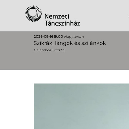
2026-09-16 19:00
Nagyterem
Szikrák, lángok és szilánkok
Galambos Tibor 95