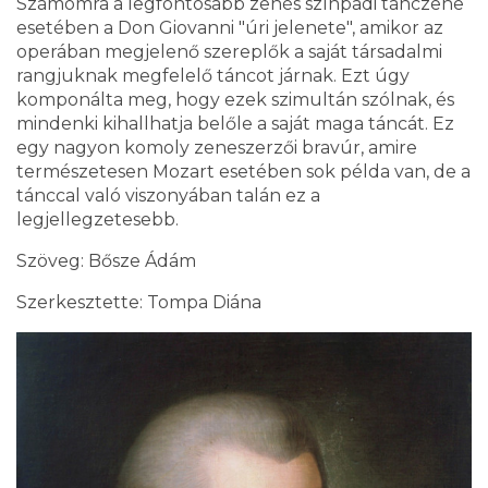
Számomra a legfontosabb zenés színpadi tánczene
esetében a Don Giovanni "úri jelenete", amikor az
operában megjelenő szereplők a saját társadalmi
rangjuknak megfelelő táncot járnak. Ezt úgy
komponálta meg, hogy ezek szimultán szólnak, és
mindenki kihallhatja belőle a saját maga táncát. Ez
egy nagyon komoly zeneszerzői bravúr, amire
természetesen Mozart esetében sok példa van, de a
tánccal való viszonyában talán ez a
legjellegzetesebb.
Szöveg: Bősze Ádám
Szerkesztette: Tompa Diána