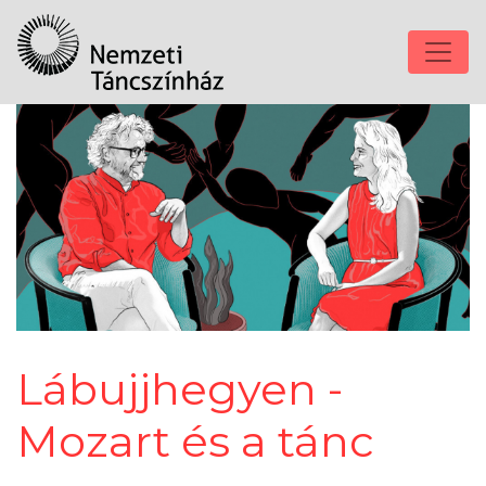
Lábujjhegyen -
Mozart és a tánc