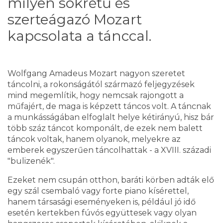
milyen sokrétű és
szerteágazó Mozart
kapcsolata a tánccal.
Wolfgang Amadeus Mozart nagyon szeretet
táncolni, a rokonságától származó feljegyzések
mind megemlítik, hogy nemcsak rajongott a
műfajért, de maga is képzett táncos volt. A táncnak
a munkásságában elfoglalt helye kétirányú, hisz bár
több száz táncot komponált, de ezek nem balett
táncok voltak, hanem olyanok, melyekre az
emberek egyszerűen táncolhattak - a XVIII. századi
"bulizenék".
Ezeket nem csupán otthon, baráti körben adták elő
egy szál csembaló vagy forte piano kísérettel,
hanem társasági eseményeken is, például jó idő
esetén kertekben fúvós együttesek vagy olyan