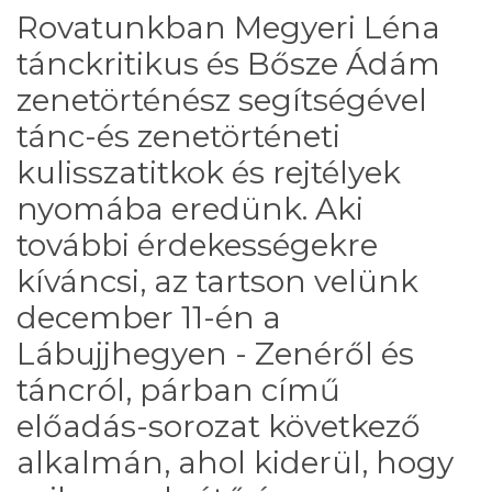
Rovatunkban Megyeri Léna
tánckritikus és Bősze Ádám
zenetörténész segítségével
tánc-és zenetörténeti
kulisszatitkok és rejtélyek
nyomába eredünk. Aki
további érdekességekre
kíváncsi, az tartson velünk
december 11-én a
Lábujjhegyen - Zenéről és
táncról, párban című
előadás-sorozat következő
alkalmán, ahol kiderül, hogy