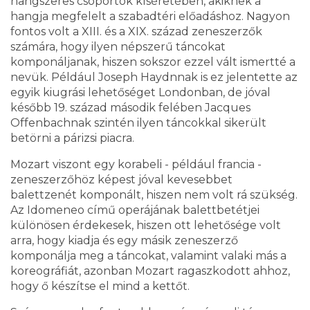
hangszeres csoportok kíséretében, akiknek a
hangja megfelelt a szabadtéri előadáshoz. Nagyon
fontos volt a XIII. és a XIX. század zeneszerzők
számára, hogy ilyen népszerű táncokat
komponáljanak, hiszen sokszor ezzel vált ismertté a
nevük. Például Joseph Haydnnak is ez jelentette az
egyik kiugrási lehetőséget Londonban, de jóval
később 19. század második felében Jacques
Offenbachnak szintén ilyen táncokkal sikerült
betörni a párizsi piacra.
Mozart viszont egy korabeli - például francia -
zeneszerzőhöz képest jóval kevesebbet
balettzenét komponált, hiszen nem volt rá szükség.
Az Idomeneo című operájának balettbetétjei
különösen érdekesek, hiszen ott lehetősége volt
arra, hogy kiadja és egy másik zeneszerző
komponálja meg a táncokat, valamint valaki más a
koreográfiát, azonban Mozart ragaszkodott ahhoz,
hogy ő készítse el mind a kettőt.