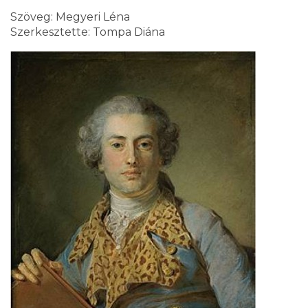
Szöveg: Megyeri Léna
Szerkesztette: Tompa Diána