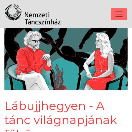
Lábujjhegyen - A
tánc világnapjának