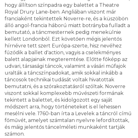
hogy állítson színpadra egy balettet a Theatre
Royal Drury Lane-ben. Angliában viszont már
franciaként tekintettek Noverre-re, és a küszöbön
álló angol-francia háború miatt botrányba fulladt a
bemutató, a táncmesternek pedig menekülnie
kellett Londonból. Ezt követően mégis jelentős
hírnévre tett szert Európa-szerte, hisz nevéhez
fűződik a ballet d'action, vagyis a cselekményes
balett alapjainak megteremtése. Előtte főképp az
udvari, társasági táncok, valamint a vásári műfajok
uralták a táncszínpadokat, amik sokkal inkább a
táncosok technikai tudását voltak hivatottak
bemutatni, és a szórakoztatásról szóltak. Noverre
viszont sokkal komplexebb művészeti formának
tekintett a balettet, és kidolgozott egy saját
módszert arra, hogy történeteket is el lehessen
mesélni vele. 1760-ban írta a Levelek a táncról című
főművét, amelyet számtalan nyelvre lefordítottak,
és máig jelentős táncelméleti munkaként tartják
számon.