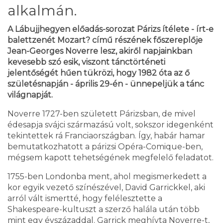
alkalmán.
A Lábujjhegyen előadás-sorozat Párizs ítélete - írt-e
balettzenét Mozart? című részének főszereplője
Jean-Georges Noverre lesz, akiről napjainkban
kevesebb szó esik, viszont tánctörténeti
jelentőségét hűen tükrözi, hogy 1982 óta az ő
születésnapján - április 29-én - ünnepeljük a tánc
világnapját.
Noverre 1727-ben született Párizsban, de mivel
édesapja svájci származású volt, sokszor idegenként
tekintettek rá Franciaországban. Így, habár hamar
bemutatkozhatott a párizsi Opéra-Comique-ben,
mégsem kapott tehetségének megfelelő feladatot.
1755-ben Londonba ment, ahol megismerkedett a
kor egyik vezető színészével, David Garrickkel, aki
arról vált ismertté, hogy felélesztette a
Shakespeare-kultuszt a szerző halála után több
mint egy évszázaddal. Garrick meghívta Noverre-t,