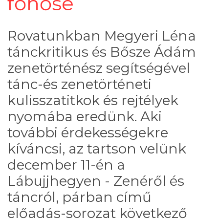
főhőse
Rovatunkban Megyeri Léna
tánckritikus és Bősze Ádám
zenetörténész segítségével
tánc-és zenetörténeti
kulisszatitkok és rejtélyek
nyomába eredünk. Aki
további érdekességekre
kíváncsi, az tartson velünk
december 11-én a
Lábujjhegyen - Zenéről és
táncról, párban című
előadás-sorozat következő