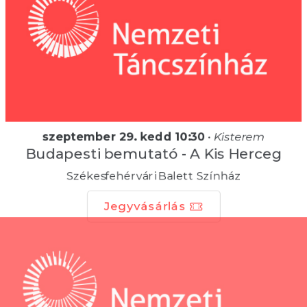
szeptember 29. kedd 10:30
•
Kisterem
Budapesti bemutató - A Kis Herceg
Székesfehérvári Balett Színház
Jegyvásárlás