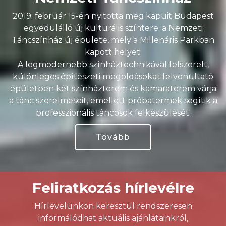
2019. február 15-én nyitotta meg kapuit Budapest
egyedülálló új kulturális színtere: a Nemzeti
Táncszínház új épülete, mely a Millenáris Parkban
kapott helyet.
A legmodernebb színháztechnikával felszerelt,
különleges építészeti megoldásokat felvonultató
épületben két színházterem és kamaraterem várja
a tánc szerelmeseit, emellett próbatermek segítik a
professzionális táncosok felkészülését.
Tovább
Feliratkozás hírlevélre
Hírlevelünkön keresztül rendszeresen
informálódhat aktuális ajánlatainkról,