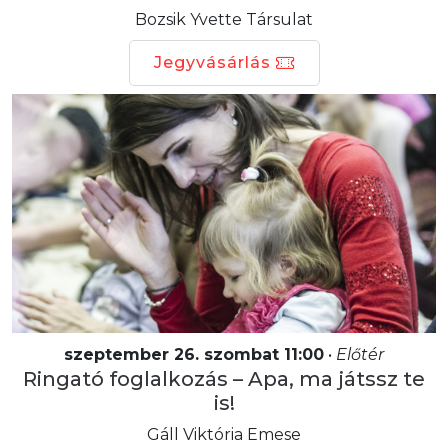
Bozsik Yvette Társulat
Jegyvásárlás
szeptember 26. szombat 11:00
•
Előtér
Ringató foglalkozás – Apa, ma játssz te
is!
Gáll Viktória Emese