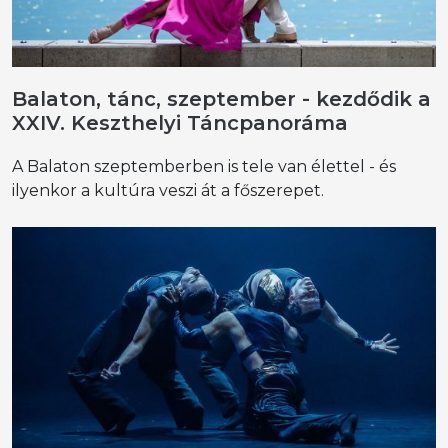
Balaton, tánc, szeptember - kezdődik a
XXIV. Keszthelyi Táncpanoráma
A Balaton szeptemberben is tele van élettel - és
ilyenkor a kultúra veszi át a főszerepet.