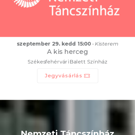
szeptember 29. kedd 15:00
•
Kisterem
A kis herceg
Székesfehérvári Balett Színház
Jegyvásárlás
Nemzeti Táncszínház