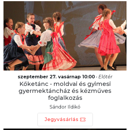
szeptember 27. vasárnap 10:00
•
Előtér
Kőketánc - moldvai és gyimesi
gyermektáncház és kézműves
foglalkozás
Sándor Ildikó
Jegyvásárlás