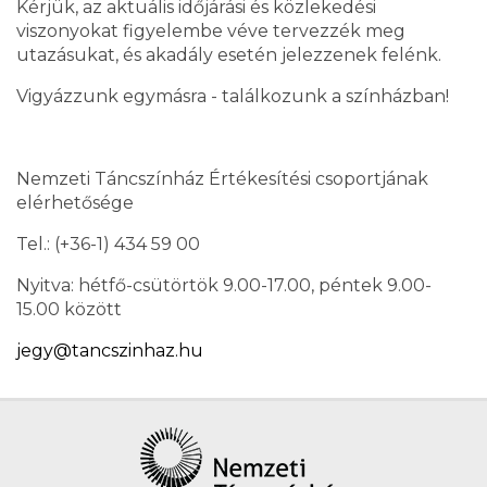
Kérjük, az aktuális időjárási és közlekedési
viszonyokat figyelembe véve tervezzék meg
utazásukat, és akadály esetén jelezzenek felénk.
Vigyázzunk egymásra - találkozunk a színházban!
Nemzeti Táncszínház Értékesítési csoportjának
elérhetősége
Tel.: (+36-1) 434 59 00
Nyitva: hétfő-csütörtök 9.00-17.00, péntek 9.00-
15.00 között
jegy@tancszinhaz.hu