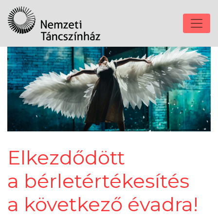
Elkezdődött
a bérletértékesítés
a következő évadra!