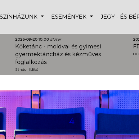
SZÍNHÁZUNK
ESEMÉNYEK
JEGY - ÉS B
2026-09-20 10:00
Előtér
20
Kőketánc - moldvai és gyimesi
FR
gyermektáncház és kézműves
Dud
foglalkozás
Sándor Ildikó