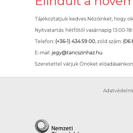
Elindult a novem
Tájékoztatjuk kedves Nézőinket, hogy okt
Nyitvatartás: hétfőtől vasárnapig 13:00-18
Telefon:
(+36-1) 434 59 00
, zöld szám:
(06 
E-mail:
jegy@tancszinhaz.hu
Szeretettel várjuk Önöket előadásainkon
Adatvédelmi