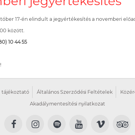
beri jegyértékesítés
óber 17-én elindult a jegyértékesítés a novemberi előad
:00 között.
80) 10 44 55
!
 tájékoztató
Általános Szerződési Feltételek
Közér
Akadálymentesítési nyilatkozat