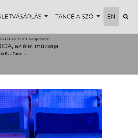
ÉRLETVÁSÁRLÁS
TÁNCÉ A SZÓ
EN
26-09-20 19:00
Nagyterem
IDA, az élet múzsája
a Éva Társulat