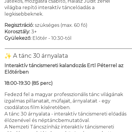
Játékos, mozgásra csábító, Halász Judit zenei
világba repítő interaktív táncelőadás a
legkisebbeknek.
Regisztráció:
szükséges (max. 60 fő)
Korosztály:
3+
Gyülekező:
Előtér - 10:30-tól
A tánc 30 árnyalata
Interaktív táncismereti kalandozás Ertl Péterrel az
Előtérben
18:00-19:30 (85 perc)
Fedezd fel a magyar professzionális tánc világának
izgalmas pillanatait, műfajait, árnyalatait - egy
csodálatos film kíséretében.
A tánc 30 árnyalata - interaktív táncismereti előadás
élőzenével és néptáncbemutatóval.
A Nemzeti Táncszínház interaktív táncismereti