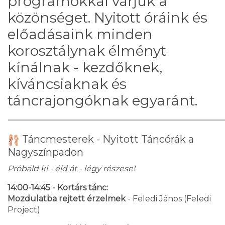
programokkal várjuk a
közönséget. Nyitott óráink és
előadásaink minden
korosztálynak élményt
kínálnak - kezdőknek,
kíváncsiaknak és
táncrajongóknak egyaránt.
Táncmesterek - Nyitott Táncórák a
Nagyszínpadon
Próbáld ki - éld át - légy részese!
14:00-14:45 - Kortárs tánc:
Mozdulatba rejtett érzelmek
- Feledi János (Feledi
Project)