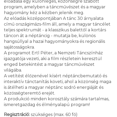
előadása egy különleges, közönségre szabott
program, amelyben a táncművészet és a magyar
hagyomány kéz a kézben jelenik meg.
Az előadás középpontjában A tánc 30 árnyalata
című országimázs-film áll, amely a magyar táncélet
teljes spektrumát - a klasszikus balettől a kortárs
táncon át a néptáncig - mutatja be, különös
hangsúllyal a hazai hagyományokra és regionális
sajátosságokra.
A programot Ertl Péter, a Nemzeti Táncszínház
igazgatója vezeti, aki a film részletein keresztül
enged betekintést a magyar táncművészet
világába.
A vetítést élőzenével kísért néptáncbemutató és
interaktív tánctanítás követi, ahol a közönség maga
is átélheti a magyar néptánc sodró energiáját és
közösségteremtő erejét.
A produkció minden korosztály számára tartalmas,
ismeretgazdag és élményalapú program!
Regisztráció:
szükséges (max. 60 fő)