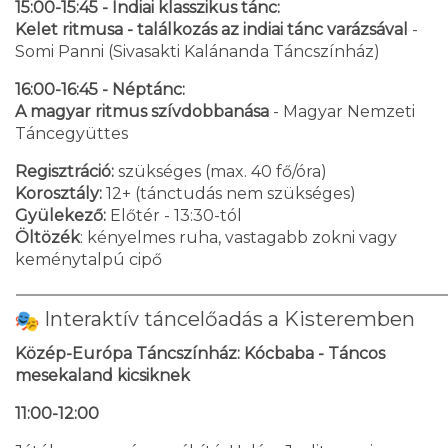
15:00-15:45 - Indiai klasszikus tánc:
Kelet ritmusa - találkozás az indiai tánc varázsával
-
Somi Panni (Sivasakti Kalánanda Táncszínház)
16:00-16:45 - Néptánc:
A magyar ritmus szívdobbanása
- Magyar Nemzeti
Táncegyüttes
Regisztráció:
szükséges (max. 40 fő/óra)
Korosztály:
12+ (tánctudás nem szükséges)
Gyülekező:
Előtér - 13:30-tól
Öltözék
: kényelmes ruha, vastagabb zokni vagy
keménytalpú cipő
Interaktív táncelőadás a Kisteremben
Közép-Európa Táncszínház: Kócbaba - Táncos
mesekaland kicsiknek
11:00-12:00