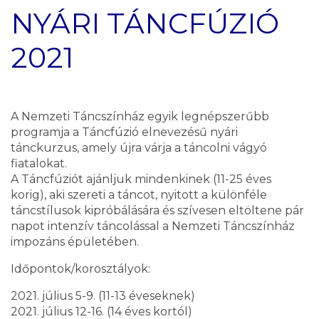
NYÁRI TÁNCFÚZIÓ
2021
A Nemzeti Táncszínház egyik legnépszerűbb
programja a Táncfúzió elnevezésű nyári
tánckurzus, amely újra várja a táncolni vágyó
fiatalokat.
A Táncfúziót ajánljuk mindenkinek (11-25 éves
korig), aki szereti a táncot, nyitott a különféle
táncstílusok kipróbálására és szívesen eltöltene pár
napot intenzív táncolással a Nemzeti Táncszínház
impozáns épületében.
Időpontok/korosztályok:
2021. július 5-9. (11-13 éveseknek)
2021. július 12-16. (14 éves kortól)