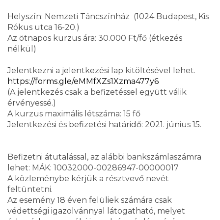
Helyszín: Nemzeti Táncszínház (1024 Budapest, Kis
Rókus utca 16-20.)
Az ötnapos kurzus ára: 30.000 Ft/fő (étkezés
nélkül)
Jelentkezni a jelentkezési lap kitöltésével lehet.
https://forms.gle/eMMfXZs1Xzma477y6
(A jelentkezés csak a befizetéssel együtt válik
érvényessé.)
A kurzus maximális létszáma: 15 fő
Jelentkezési és befizetési határidő: 2021. június 15.
Befizetni átutalással, az alábbi bankszámlaszámra
lehet: MÁK: 10032000-00286947-00000017
A közleménybe kérjük a résztvevő nevét
feltüntetni.
Az esemény 18 éven felüliek számára csak
védettségi igazolvánnyal látogatható, melyet