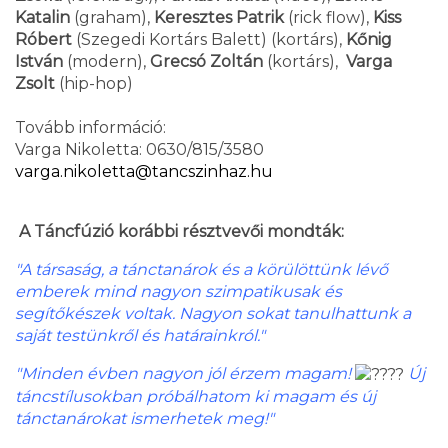
Katalin
(graham),
Keresztes Patrik
(rick flow),
Kiss
Róbert
(Szegedi Kortárs Balett) (kortárs),
Kőnig
István
(modern),
Grecsó Zoltán
(kortárs),
Varga
Zsolt
(hip-hop)
Tovább információ:
Varga Nikoletta: 0630/815/3580
varga.nikoletta@tancszinhaz.hu
A Táncfúzió korábbi résztvevői mondták:
"A társaság, a tánctanárok és a körülöttünk lévő
emberek mind nagyon szimpatikusak és
segítőkészek voltak. Nagyon sokat tanulhattunk a
saját testünkről és határainkról."
"Minden évben nagyon jól érzem magam!
Új
táncstílusokban próbálhatom ki magam és új
tánctanárokat ismerhetek meg!"