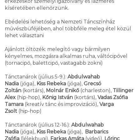
érkezéskor személyi igazolvány és lázmérés
kíséretében ellenőrzünk.
Ebédelési lehetőség a Nemzeti Táncszínház
művészbüféjében, ahol többféle meleg étel közül
lehet választani
Ajánlott öltözék: melegítő vagy bármilyen
kényelmes, mozgásra alkalmas ruha, váltócipővel
(tornacipő, balettcipő, vastagabb zokni)
Tánctanárok (július 5-9.):
Abdulwahab
Nadia
(jóga),
Kiss Rebeka
(jóga),
Grecsó
Zoltán
(kortárs),
Molnár Enikő
(charleston),
Tillinger
Alex
(hip-hop),
Kőnig István
(kortárs),
Vadas Zsófia
Tamara
(kreatív tánc és improvizáció),
Varga
Zsolt
(hip-hop)
Tánctanárok (július 12-16.):
Abdulwahab
Nadia
(jóga),
Kiss Rebeka
(jóga),
Barbarics
Zsófia
(lélekbugi),
Farkas Amáta
(videó),
Lőrinc