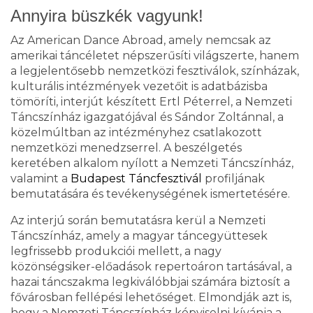
Annyira büszkék vagyunk!
Az American Dance Abroad, amely nemcsak az
amerikai táncéletet népszerűsíti világszerte, hanem
a legjelentősebb nemzetközi fesztiválok, színházak,
kulturális intézmények vezetőit is adatbázisba
tömöríti, interjút készített Ertl Péterrel, a Nemzeti
Táncszínház igazgatójával és Sándor Zoltánnal, a
közelmúltban az intézményhez csatlakozott
nemzetközi menedzserrel. A beszélgetés
keretében alkalom nyílott a Nemzeti Táncszínház,
valamint a
Budapest Táncfesztivál
profiljának
bemutatására és tevékenységének ismertetésére.
Az interjú során bemutatásra kerül a Nemzeti
Táncszínház, amely a magyar táncegyüttesek
legfrissebb produkciói mellett, a nagy
közönségsiker-előadások repertoáron tartásával, a
hazai táncszakma legkiválóbbjai számára biztosít a
fővárosban fellépési lehetőséget. Elmondják azt is,
hogy a Nemzeti Táncszínház képviselni kívánja a