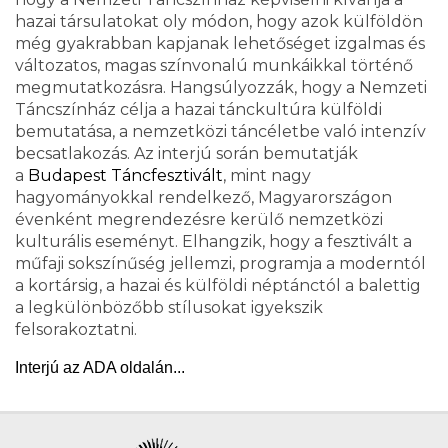
hazai társulatokat oly módon, hogy azok külföldön
még gyakrabban kapjanak lehetőséget izgalmas és
változatos, magas színvonalú munkáikkal történő
megmutatkozásra. Hangsúlyozzák, hogy a Nemzeti
Táncszínház célja a hazai tánckultúra külföldi
bemutatása, a nemzetközi táncéletbe való intenzív
becsatlakozás. Az interjú során bemutatják
a
Budapest Táncfesztivált
, mint nagy
hagyományokkal rendelkező, Magyarországon
évenként megrendezésre kerülő nemzetközi
kulturális eseményt. Elhangzik, hogy a fesztivált a
műfaji sokszínűség jellemzi, programja a moderntól
a kortársig, a hazai és külföldi néptánctól a balettig
a legkülönbözőbb stílusokat igyekszik
felsorakoztatni.
Interjú az ADA oldalán...