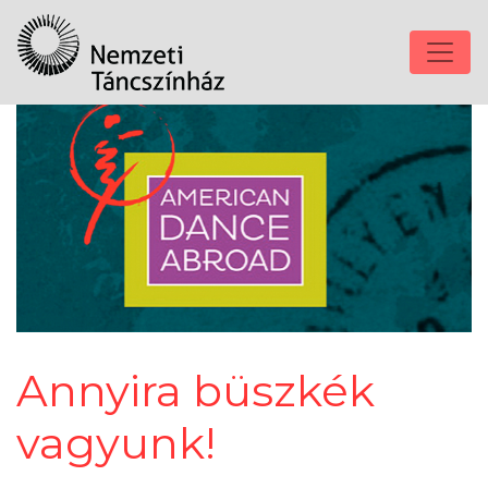
Annyira büszkék
vagyunk!