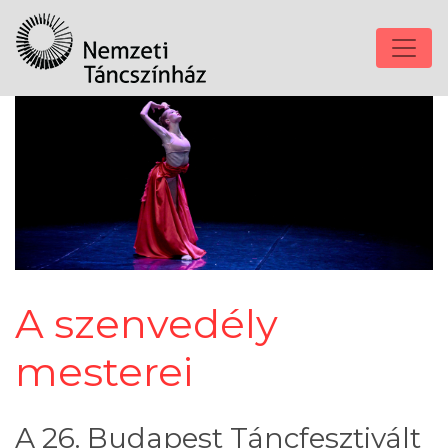
A szenvedély
mesterei
A 26. Budapest Táncfesztivált