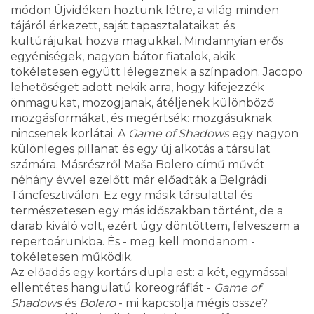
módon Újvidéken hoztunk létre, a világ minden
tájáról érkezett, saját tapasztalataikat és
kultúrájukat hozva magukkal. Mindannyian erős
egyéniségek, nagyon bátor fiatalok, akik
tökéletesen együtt lélegeznek a színpadon. Jacopo
lehetőséget adott nekik arra, hogy kifejezzék
önmagukat, mozogjanak, átéljenek különböző
mozgásformákat, és megértsék: mozgásuknak
nincsenek korlátai. A
Game of Shadows
egy nagyon
különleges pillanat és egy új alkotás a társulat
számára. Másrészről Maša Bolero című művét
néhány évvel ezelőtt már előadták a Belgrádi
Táncfesztiválon. Ez egy másik társulattal és
természetesen egy más időszakban történt, de a
darab kiváló volt, ezért úgy döntöttem, felveszem a
repertoárunkba. És - meg kell mondanom -
tökéletesen működik.
Az előadás egy kortárs dupla est: a két, egymással
ellentétes hangulatú koreográfiát -
Game of
Shadows
és
Bolero
- mi kapcsolja mégis össze?