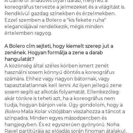
A Game of Shadows olyan darab, melyhez a
koreográfus tervezte a jelmezeket és a világítást is.
Rendkívül gazdag színekben és érzelmekben.
Ezzel szemben a Bolero a "kis fekete ruha"
eleganciájával rendelkezik, mégis minden
értelemben ragyog.
A Bolero cím sejteti, hogy kiemelt szerep jut a
zenének. Hogyan formálja a zene a darab
hangulatát?
A közönség által széles körben ismert zenét
használni sosem könnyű döntés a koreográfus
számára. Ehhez vagy nagyon bátornak, vagy
tapasztalatlannak kell lenni. Az ilyen jellegű zene
sosem segíti az alkotás folyamatát. Ellenkezőleg:
akár tönkre is teheti azt, ha a koreográfus nem
tudja, hogyan bánjon vele. Úgy gondolom, hogy a
Bolero
Maša Kolar víziójában visszahozza a táncot a
színpadra. Minden egyes másodpercben és
hangjegyben. És ez egyszerűen gyönyörű. Noha
Ravel partitúrája az előadás során finoman átalakul,