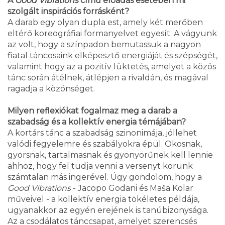
A
Good Vibrations
című előadás esetében mi
szolgált inspirációs forrásként?
A darab egy olyan dupla est, amely két merőben
eltérő koreográfiai formanyelvet egyesít. A vágyunk
az volt, hogy a színpadon bemutassuk a nagyon
fiatal táncosaink elképesztő energiáját és szépségét,
valamint hogy az a pozitív lüktetés, amelyet a közös
tánc során átélnek, átlépjen a rivaldán, és magával
ragadja a közönséget.
Milyen reflexiókat fogalmaz meg a darab a
szabadság és a kollektív energia témájában?
A kortárs tánc a szabadság szinonimája, jóllehet
valódi fegyelemre és szabályokra épül. Okosnak,
gyorsnak, tartalmasnak és gyönyörűnek kell lennie
ahhoz, hogy fel tudja venni a versenyt korunk
számtalan más ingerével. Úgy gondolom, hogy a
Good Vibrations
- Jacopo Godani és Maša Kolar
műveivel - a kollektív energia tökéletes példája,
ugyanakkor az egyén erejének is tanúbizonysága.
Az a csodálatos tánccsapat, amelyet szerencsés