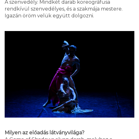
A szenvedély. Mindkét darab koreográfusa
rendkívül szenvedélyes, és a szakmája mestere.
Igazán öröm velük együtt dolgozni.
Milyen az előadás látványvilága?