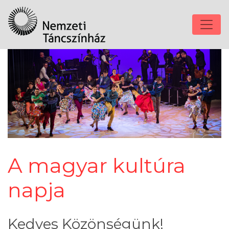
A magyar kultúra
napja
Kedves Közönségünk!