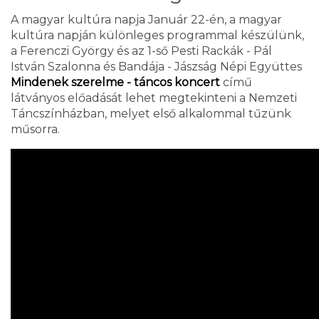
A magyar kultúra napja Január 22-én, a magyar
kultúra napján különleges programmal készülünk,
a Ferenczi György és az 1-ső Pesti Rackák - Pál
István Szalonna és Bandája - Jászság Népi Együttes
Mindenek szerelme - táncos koncert
című
látványos előadását lehet megtekinteni a Nemzeti
Táncszínházban, melyet első alkalommal tűzünk
műsorra.