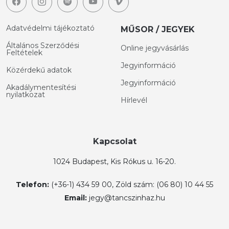
Adatvédelmi tájékoztató
MŰSOR / JEGYEK
Általános Szerződési
Online jegyvásárlás
Feltételek
Jegyinformáció
Közérdekű adatok
Jegyinformáció
Akadálymentesítési
nyilatkozat
Hírlevél
Kapcsolat
1024 Budapest, Kis Rókus u. 16-20.
Telefon:
(+36-1) 434 59 00, Zöld szám: (06 80) 10 44 55
Email:
jegy@tancszinhaz.hu