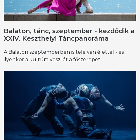
Balaton, tánc, szeptember - kezdődik a
XXIV. Keszthelyi Táncpanoráma
A Balaton szeptemberben is tele van élettel - és
ilyenkor a kultúra veszi át a főszerepet.