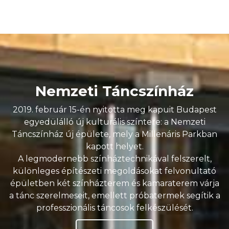
Nemzeti Táncszínház
2019. február 15-én nyitotta meg kapuit Budapest
egyedülálló új kulturális színtere: a Nemzeti
Táncszínház új épülete, mely a Millenáris Parkban
kapott helyet.
A legmodernebb színháztechnikával felszerelt,
különleges építészeti megoldásokat felvonultató
épületben két színházterem és kamaraterem várja
a tánc szerelmeseit, emellett próbatermek segítik a
professzionális táncosok felkészülését.