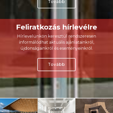
Tovább
Feliratkozás hírlevélre
Hírlevelünkön keresztül rendszeresen
informálódhat aktuális ajánlatainkról,
újdonságainkról és eseményeinkről.
Tovább