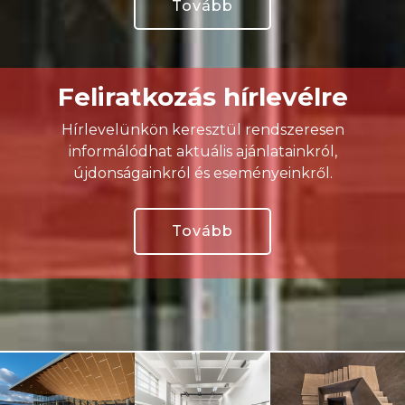
Tovább
Feliratkozás hírlevélre
Hírlevelünkön keresztül rendszeresen
informálódhat aktuális ajánlatainkról,
újdonságainkról és eseményeinkről.
Tovább