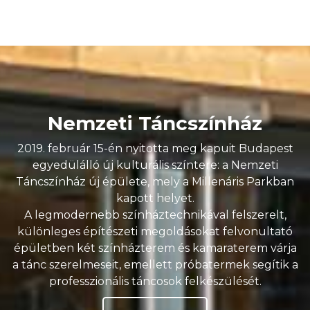
Nemzeti Táncszínház
2019. február 15-én nyitotta meg kapuit Budapest
egyedülálló új kulturális színtere: a Nemzeti
Táncszínház új épülete, mely a Millenáris Parkban
kapott helyet.
A legmodernebb színháztechnikával felszerelt,
különleges építészeti megoldásokat felvonultató
épületben két színházterem és kamaraterem várja
a tánc szerelmeseit, emellett próbatermek segítik a
professzionális táncosok felkészülését.