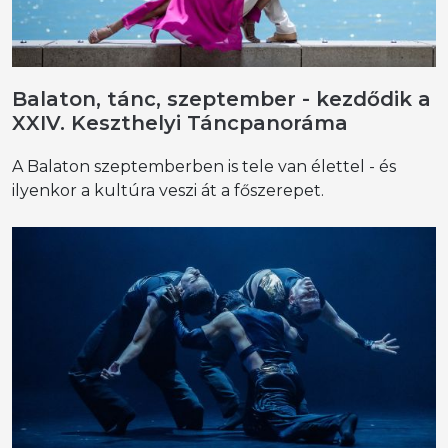
Balaton, tánc, szeptember - kezdődik a
XXIV. Keszthelyi Táncpanoráma
A Balaton szeptemberben is tele van élettel - és
ilyenkor a kultúra veszi át a főszerepet.