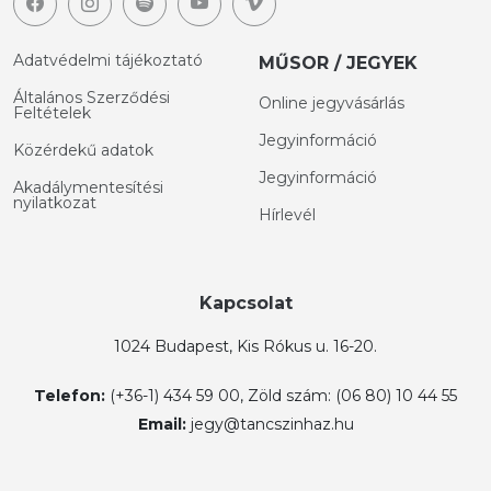
Adatvédelmi tájékoztató
MŰSOR / JEGYEK
Általános Szerződési
Online jegyvásárlás
Feltételek
Jegyinformáció
Közérdekű adatok
Jegyinformáció
Akadálymentesítési
nyilatkozat
Hírlevél
Kapcsolat
1024 Budapest, Kis Rókus u. 16-20.
Telefon:
(+36-1) 434 59 00, Zöld szám: (06 80) 10 44 55
Email:
jegy@tancszinhaz.hu