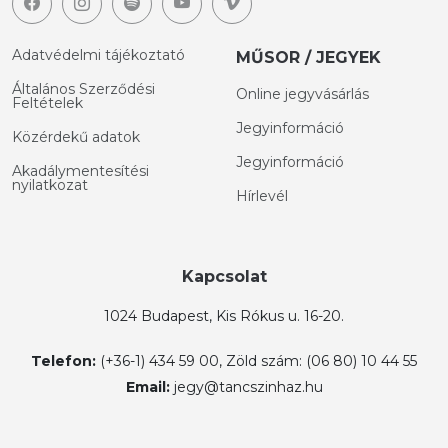
Adatvédelmi tájékoztató
MŰSOR / JEGYEK
Általános Szerződési
Online jegyvásárlás
Feltételek
Jegyinformáció
Közérdekű adatok
Jegyinformáció
Akadálymentesítési
nyilatkozat
Hírlevél
Kapcsolat
1024 Budapest, Kis Rókus u. 16-20.
Telefon:
(+36-1) 434 59 00, Zöld szám: (06 80) 10 44 55
Email:
jegy@tancszinhaz.hu