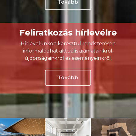
Tovább
Feliratkozás hírlevélre
Hírlevelünkön keresztül rendszeresen
informálódhat aktuális ajánlatainkról,
újdonságainkról és eseményeinkről.
Tovább