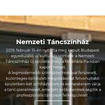
Nemzeti Táncszínház
2019. február 15-én nyitotta meg kapuit Budapest
egyedülálló új kulturális színtere: a Nemzeti
Táncszínház új épülete, mely a Millenáris Parkban
kapott helyet.
A legmodernebb színháztechnikával felszerelt,
különleges építészeti megoldásokat felvonultató
épületben két színházterem és kamaraterem várja
a tánc szerelmeseit, emellett próbatermek segítik a
professzionális táncosok felkészülését.