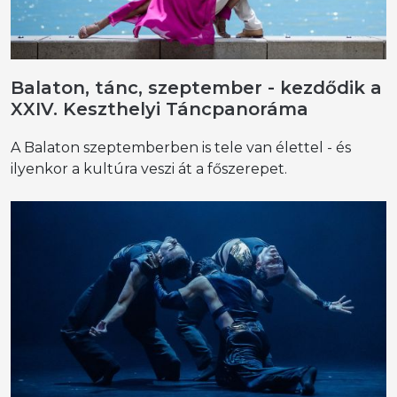
Balaton, tánc, szeptember - kezdődik a
XXIV. Keszthelyi Táncpanoráma
A Balaton szeptemberben is tele van élettel - és
ilyenkor a kultúra veszi át a főszerepet.