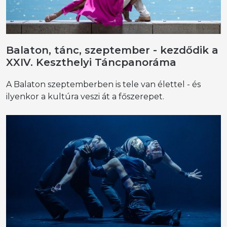
Balaton, tánc, szeptember - kezdődik a
XXIV. Keszthelyi Táncpanoráma
A Balaton szeptemberben is tele van élettel - és
ilyenkor a kultúra veszi át a főszerepet.