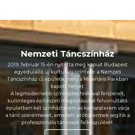
Nemzeti Táncszínház
2019. február 15-én nyitotta meg kapuit Budapest
egyedülálló új kulturális színtere: a Nemzeti
Táncszínház új épülete, mely a Millenáris Parkban
kapott helyet.
A legmodernebb színháztechnikával felszerelt,
különleges építészeti megoldásokat felvonultató
épületben két színházterem és kamaraterem várja
a tánc szerelmeseit, emellett próbatermek segítik a
professzionális táncosok felkészülését.