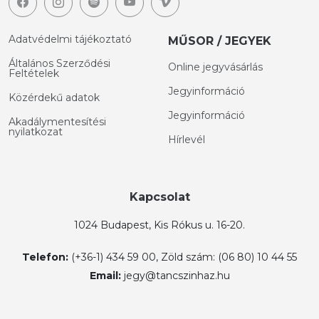
Adatvédelmi tájékoztató
MŰSOR / JEGYEK
Általános Szerződési
Online jegyvásárlás
Feltételek
Jegyinformáció
Közérdekű adatok
Jegyinformáció
Akadálymentesítési
nyilatkozat
Hírlevél
Kapcsolat
1024 Budapest, Kis Rókus u. 16-20.
Telefon:
(+36-1) 434 59 00, Zöld szám: (06 80) 10 44 55
Email:
jegy@tancszinhaz.hu