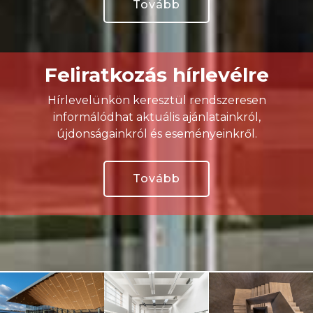
Tovább
Feliratkozás hírlevélre
Hírlevelünkön keresztül rendszeresen
informálódhat aktuális ajánlatainkról,
újdonságainkról és eseményeinkről.
Tovább