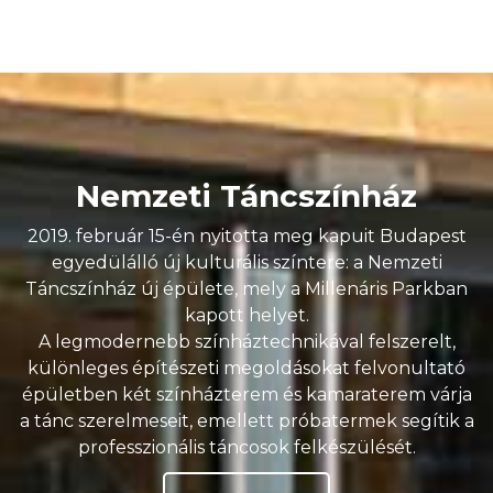
Nemzeti Táncszínház
2019. február 15-én nyitotta meg kapuit Budapest
egyedülálló új kulturális színtere: a Nemzeti
Táncszínház új épülete, mely a Millenáris Parkban
kapott helyet.
A legmodernebb színháztechnikával felszerelt,
különleges építészeti megoldásokat felvonultató
épületben két színházterem és kamaraterem várja
a tánc szerelmeseit, emellett próbatermek segítik a
professzionális táncosok felkészülését.