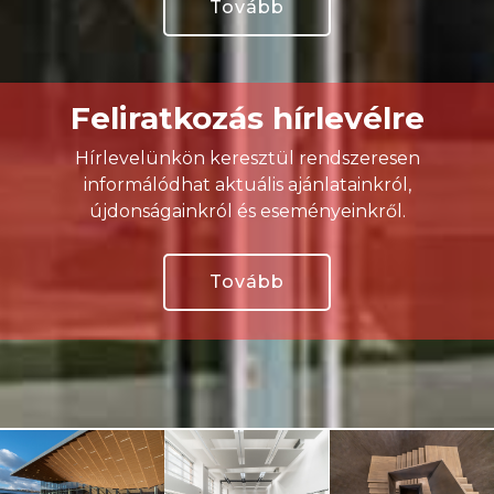
Tovább
Feliratkozás hírlevélre
Hírlevelünkön keresztül rendszeresen
informálódhat aktuális ajánlatainkról,
újdonságainkról és eseményeinkről.
Tovább