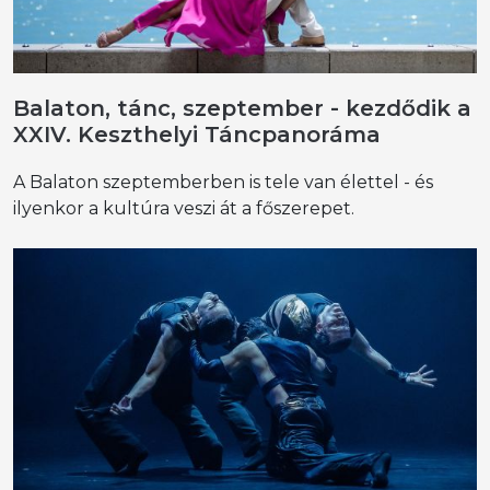
Balaton, tánc, szeptember - kezdődik a
XXIV. Keszthelyi Táncpanoráma
A Balaton szeptemberben is tele van élettel - és
ilyenkor a kultúra veszi át a főszerepet.