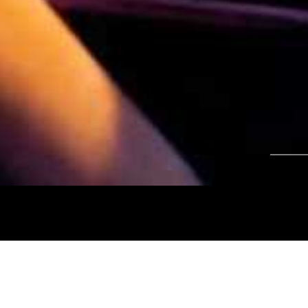
Tájékoztatjuk kedves nézőinket, hogy a
Nemz
és az
Intermezzo Buda Kávézó, 2026. júli
között
zárva tart.