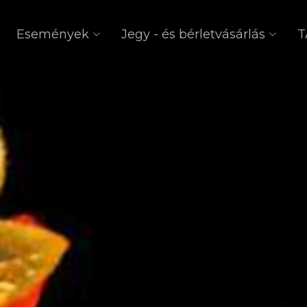
Események
Jegy - és bérletvásárlás
T