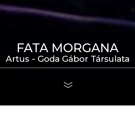
FATA MORGANA
Artus - Goda Gábor Társulata
eti Táncszínház épülete
us 4. és szeptember 6.