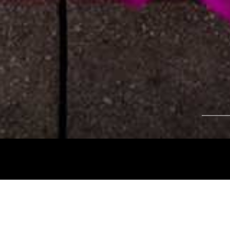
Tájékoztatjuk kedves nézőinket, hogy a
Nemz
és az
Intermezzo Buda Kávézó, 2026. júli
között
zárva tart.