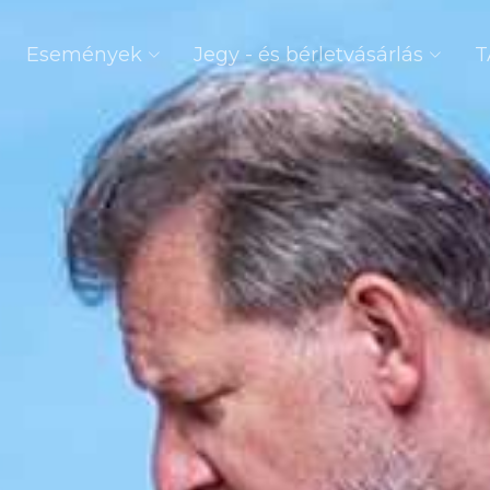
Események
Jegy - és bérletvásárlás
T