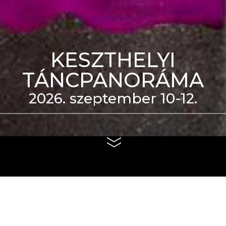
KESZTHELYI
TÁNCPANORÁMA
2026. szeptember 10-12.
eti Táncszínház épülete
us 4. és szeptember 6.