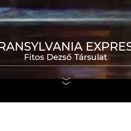
RANSYLVANIA EXPRE
Fitos Dezső Társulat
eti Táncszínház épülete
us 4. és szeptember 6.