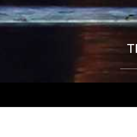
T
Tájékoztatjuk kedves nézőinket, hogy a
Nemz
és az
Intermezzo Buda Kávézó, 2026. júli
között
zárva tart.