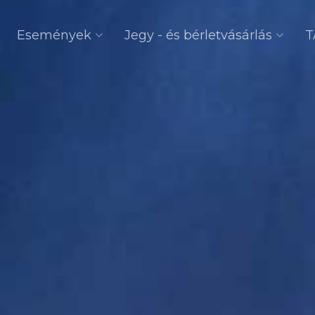
Események
Jegy - és bérletvásárlás
T