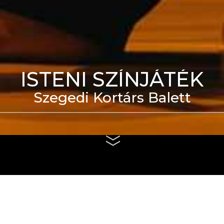
ISTENI SZÍNJÁTÉK
Szegedi Kortárs Balett
eti Táncszínház épülete
us 4. és szeptember 6.