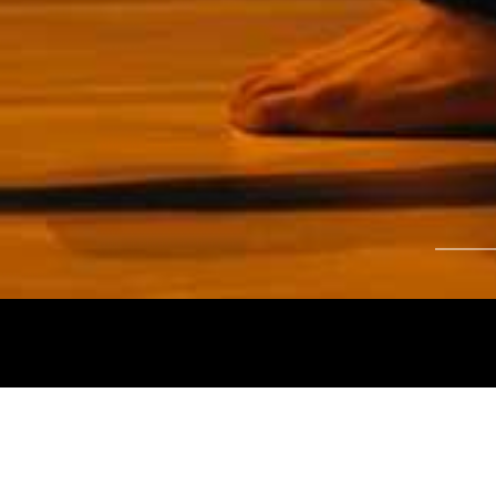
Tájékoztatjuk kedves nézőinket, hogy a
Nemz
és az
Intermezzo Buda Kávézó, 2026. júli
között
zárva tart.