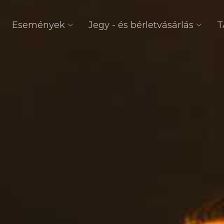
Események
Jegy - és bérletvásárlás
T