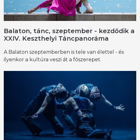
Balaton, tánc, szeptember - kezdődik a
XXIV. Keszthelyi Táncpanoráma
A Balaton szeptemberben is tele van élettel - és
ilyenkor a kultúra veszi át a főszerepet.