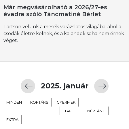
Már megvásárolható a 2026/27-es
évadra szóló Táncmatiné Bérlet
Tartson velünk a mesék varázslatos világába, ahol a
csodák életre kelnek, és a kalandok soha nem érnek
véget.
2025. január
MINDEN
KORTÁRS
GYERMEK
TÁNC SZÍNHÁZ NEVELÉS
BALETT
NÉPTÁNC
EXTRA