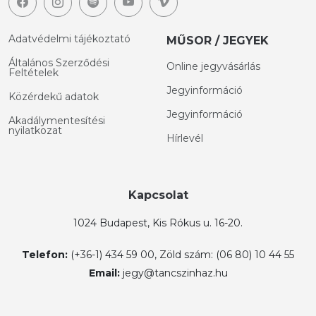
Adatvédelmi tájékoztató
MŰSOR / JEGYEK
Általános Szerződési
Online jegyvásárlás
Feltételek
Jegyinformáció
Közérdekű adatok
Jegyinformáció
Akadálymentesítési
nyilatkozat
Hírlevél
Kapcsolat
1024 Budapest, Kis Rókus u. 16-20.
Telefon:
(+36-1) 434 59 00, Zöld szám: (06 80) 10 44 55
Email:
jegy@tancszinhaz.hu