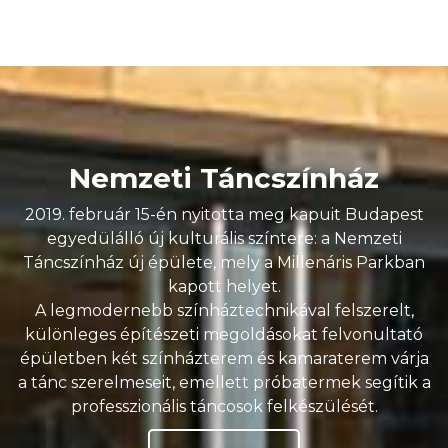
Nemzeti Táncszínház
2019. február 15-én nyitotta meg kapuit Budapest
egyedülálló új kulturális színtere: a Nemzeti
Táncszínház új épülete, mely a Millenáris Parkban
kapott helyet.
A legmodernebb színháztechnikával felszerelt,
különleges építészeti megoldásokat felvonultató
épületben két színházterem és kamaraterem várja
a tánc szerelmeseit, emellett próbatermek segítik a
professzionális táncosok felkészülését.