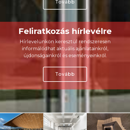
Tovább
Feliratkozás hírlevélre
Hírlevelünkön keresztül rendszeresen
informálódhat aktuális ajánlatainkról,
újdonságainkról és eseményeinkről.
Tovább