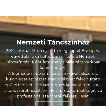
Nemzeti Táncszínház
2019. február 15-én nyitotta meg kapuit Budapest
egyedülálló új kulturális színtere: a Nemzeti
Táncszínház új épülete, mely a Millenáris Parkban
kapott helyet.
A legmodernebb színháztechnikával felszerelt,
különleges építészeti megoldásokat felvonultató
épületben két színházterem és kamaraterem várja
a tánc szerelmeseit, emellett próbatermek segítik a
professzionális táncosok felkészülését.