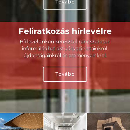
Tovább
Feliratkozás hírlevélre
Hírlevelünkön keresztül rendszeresen
informálódhat aktuális ajánlatainkról,
újdonságainkról és eseményeinkről.
Tovább