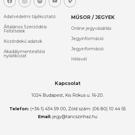
Adatvédelmi tájékoztató
MŰSOR / JEGYEK
Általános Szerződési
Online jegyvásárlás
Feltételek
Jegyinformáció
Közérdekű adatok
Jegyinformáció
Akadálymentesítési
nyilatkozat
Hírlevél
Kapcsolat
1024 Budapest, Kis Rókus u. 16-20.
Telefon:
(+36-1) 434 59 00, Zöld szám: (06 80) 10 44 55
Email:
jegy@tancszinhaz.hu