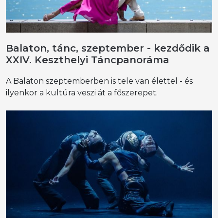
Balaton, tánc, szeptember - kezdődik a
XXIV. Keszthelyi Táncpanoráma
A Balaton szeptemberben is tele van élettel - és
ilyenkor a kultúra veszi át a főszerepet.