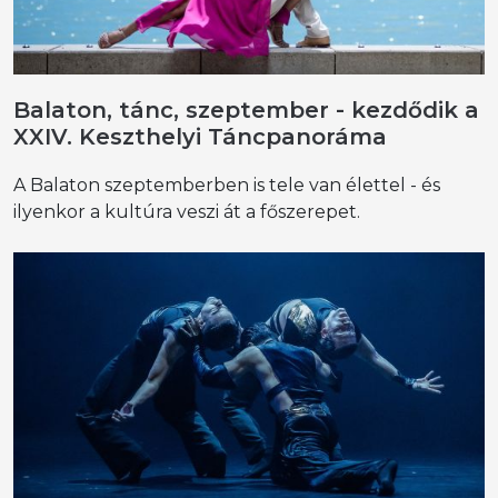
Balaton, tánc, szeptember - kezdődik a
XXIV. Keszthelyi Táncpanoráma
A Balaton szeptemberben is tele van élettel - és
ilyenkor a kultúra veszi át a főszerepet.