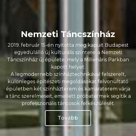
Nemzeti Táncszínház
2019. február 15-én nyitotta meg kapuit Budapest
egyedülálló új kulturális színtere: a Nemzeti
Táncszínház új épülete, mely a Millenáris Parkban
kapott helyet.
A legmodernebb színháztechnikával felszerelt,
különleges építészeti megoldásokat felvonultató
épületben két színházterem és kamaraterem várja
a tánc szerelmeseit, emellett próbatermek segítik a
professzionális táncosok felkészülését.
Tovább