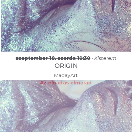
szeptember 18. szerda 19:30
•
Kisterem
ORIGIN
MadayArt
Az előadás elmarad