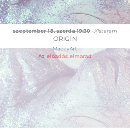
szeptember 18. szerda 19:30
•
Kisterem
ORIGIN
MadayArt
Az előadás elmarad