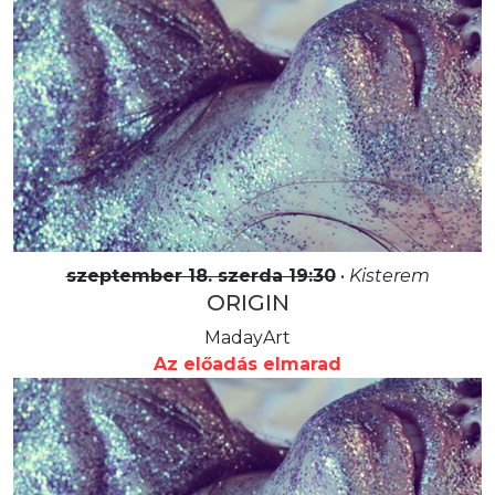
szeptember 18. szerda 19:30
•
Kisterem
ORIGIN
MadayArt
Az előadás elmarad