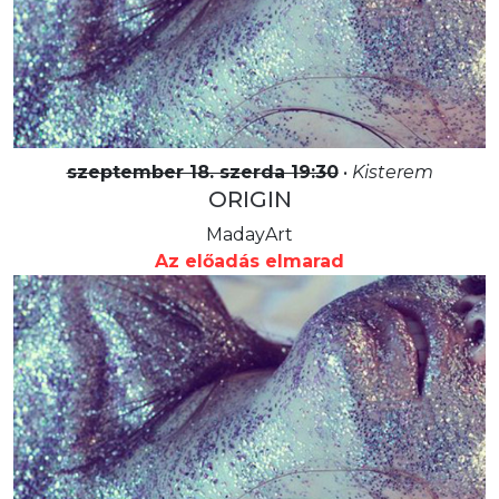
szeptember 18. szerda 19:30
•
Kisterem
ORIGIN
MadayArt
Az előadás elmarad