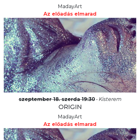
MadayArt
Az előadás elmarad
szeptember 18. szerda 19:30
•
Kisterem
ORIGIN
MadayArt
Az előadás elmarad