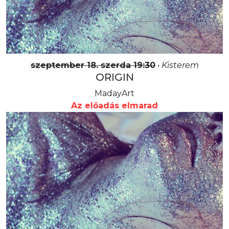
szeptember 18. szerda 19:30
•
Kisterem
ORIGIN
MadayArt
Az előadás elmarad