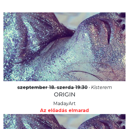
MadayArt
Az előadás elmarad
szeptember 18. szerda 19:30
•
Kisterem
ORIGIN
MadayArt
Az előadás elmarad