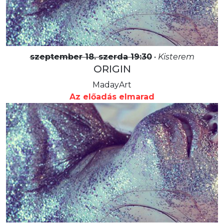
szeptember 18. szerda 19:30
•
Kisterem
ORIGIN
MadayArt
Az előadás elmarad