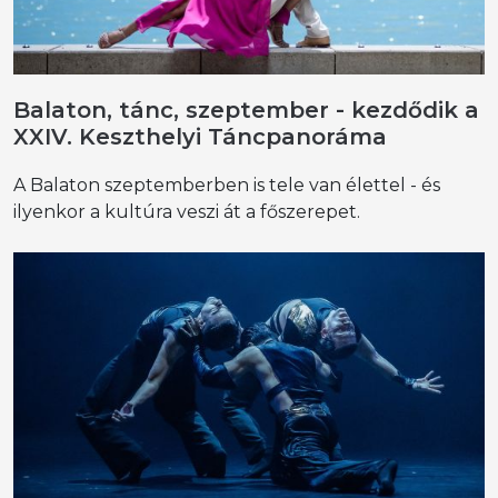
Balaton, tánc, szeptember - kezdődik a
XXIV. Keszthelyi Táncpanoráma
A Balaton szeptemberben is tele van élettel - és
ilyenkor a kultúra veszi át a főszerepet.