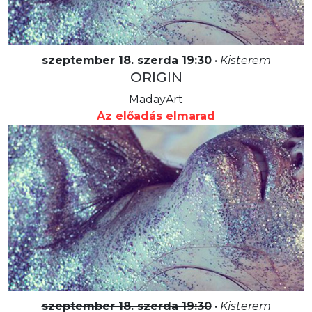
szeptember 18. szerda 19:30
•
Kisterem
ORIGIN
MadayArt
Az előadás elmarad
szeptember 18. szerda 19:30
•
Kisterem