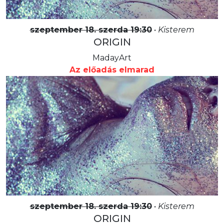
szeptember 18. szerda 19:30
•
Kisterem
ORIGIN
MadayArt
Az előadás elmarad
szeptember 18. szerda 19:30
•
Kisterem
ORIGIN