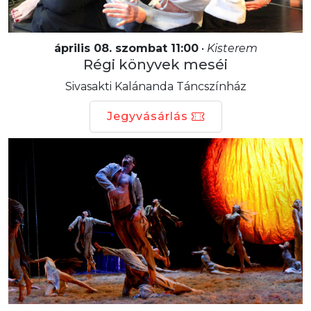
április 08. szombat 11:00
•
Kisterem
Régi könyvek meséi
Sivasakti Kalánanda Táncszínház
Jegyvásárlás