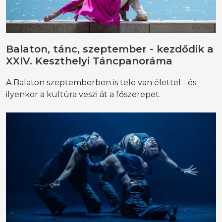
Balaton, tánc, szeptember - kezdődik a
XXIV. Keszthelyi Táncpanoráma
A Balaton szeptemberben is tele van élettel - és
ilyenkor a kultúra veszi át a főszerepet.