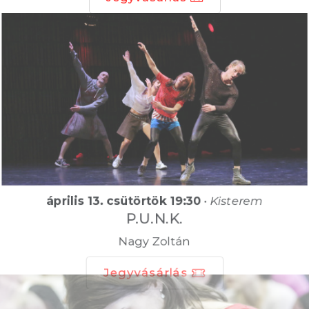
április 13. csütörtök 19:30
•
Kisterem
P.U.N.K.
Nagy Zoltán
Jegyvásárlás