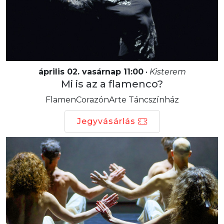
április 02. vasárnap 11:00
•
Kisterem
Mi is az a flamenco?
FlamenCorazónArte Táncszínház
Jegyvásárlás