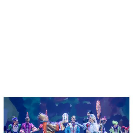
április 21. péntek 19:00
•
Nagyterem
Triptichon
Peeping Tom
Jegyvásárlás