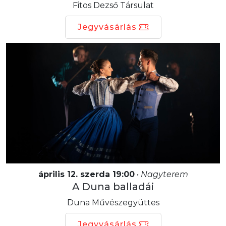
Fitos Dezső Társulat
Jegyvásárlás
április 12. szerda 19:00
•
Nagyterem
A Duna balladái
Duna Művészegyüttes
Jegyvásárlás