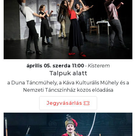
április 05. szerda 11:00
•
Kisterem
Talpuk alatt
a Duna Táncműhely, a Káva Kulturális Műhely és a
Nemzeti Táncszínház közös előadása
Jegyvásárlás