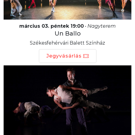
március 03. péntek 19:00
•
Nagyterem
Un Ballo
Székesfehérvári Balett Színház
Jegyvásárlás