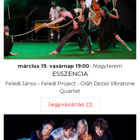
március 19. vasárnap 19:00
•
Nagyterem
ESSZENCIA
Feledi János – Feledi Project - Oláh Dezső Vibratone
Quartet
Jegyvásárlás