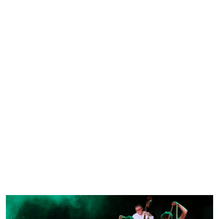
március 19. vasárnap 10:00
•
Előtér
Kőketánc - moldvai és gyimesi
gyermektáncház és kézműves
foglalkozás
Sándor Ildikó
Jegyvásárlás