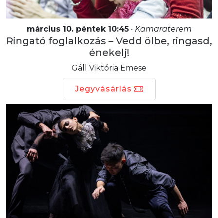
március 10. péntek 10:45
•
Kamaraterem
Ringató foglalkozás – Vedd ölbe, ringasd,
énekelj!
Gáll Viktória Emese
Jegyvásárlás