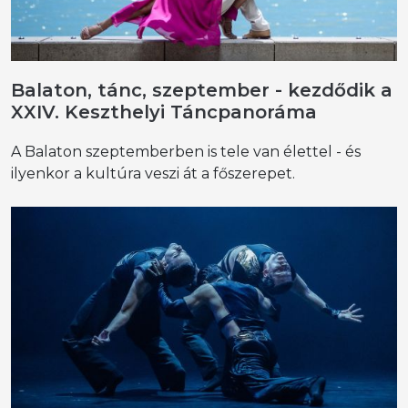
Balaton, tánc, szeptember - kezdődik a
XXIV. Keszthelyi Táncpanoráma
A Balaton szeptemberben is tele van élettel - és
ilyenkor a kultúra veszi át a főszerepet.