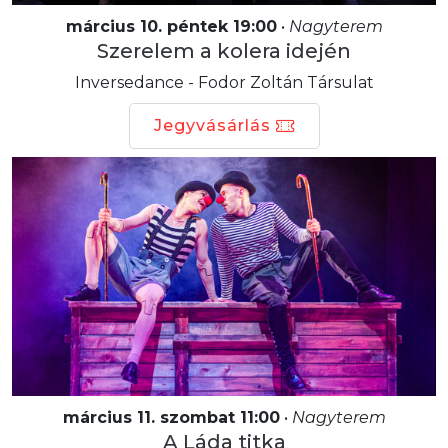
március 10. péntek 19:00
•
Nagyterem
Szerelem a kolera idején
Inversedance - Fodor Zoltán Társulat
Jegyvásárlás
március 11. szombat 11:00
•
Nagyterem
A Láda titka