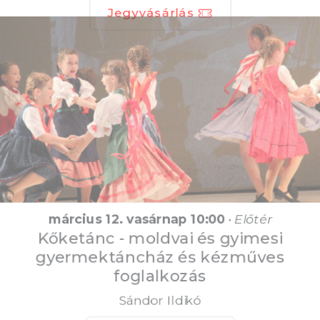
Jegyvásárlás
március 12. vasárnap 10:00
•
Előtér
Kőketánc - moldvai és gyimesi
gyermektáncház és kézműves
foglalkozás
Sándor Ildikó