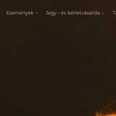
Események
Jegy - és bérletvásárlás
T