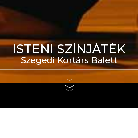
ISTENI SZÍNJÁTÉK
Szegedi Kortárs Balett
eti Táncszínház épülete
us 4. és szeptember 6.