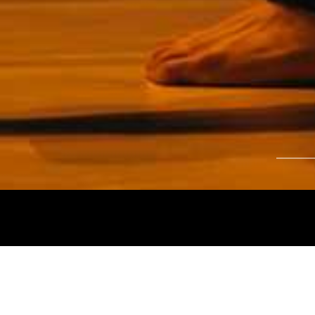
Tájékoztatjuk kedves nézőinket, hogy a
Nemz
és az
Intermezzo Buda Kávézó, 2026. júli
között
zárva tart.