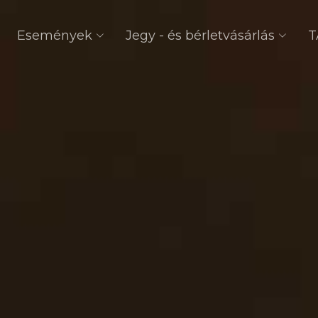
Események
Jegy - és bérletvásárlás
T