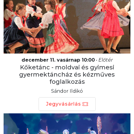
december 11. vasárnap 10:00
•
Előtér
Kőketánc - moldvai és gyimesi
gyermektáncház és kézműves
foglalkozás
Sándor Ildikó
Jegyvásárlás