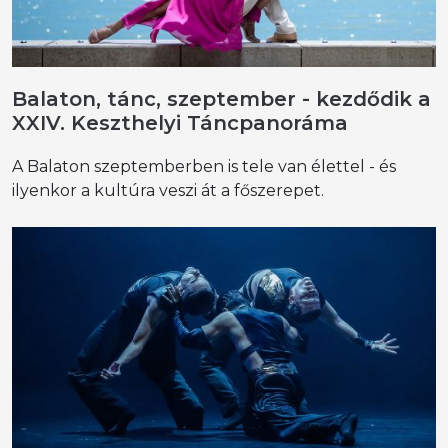
Balaton, tánc, szeptember - kezdődik a
XXIV. Keszthelyi Táncpanoráma
A Balaton szeptemberben is tele van élettel - és
ilyenkor a kultúra veszi át a főszerepet.