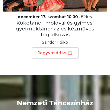
december 17. szombat 10:00
•
Előtér
Kőketánc - moldvai és gyimesi
gyermektáncház és kézműves
foglalkozás
Sándor Ildikó
Jegyvásárlás
Nemzeti Táncszínház