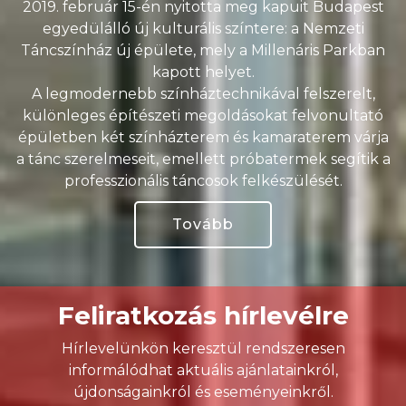
2019. február 15-én nyitotta meg kapuit Budapest
egyedülálló új kulturális színtere: a Nemzeti
Táncszínház új épülete, mely a Millenáris Parkban
kapott helyet.
A legmodernebb színháztechnikával felszerelt,
különleges építészeti megoldásokat felvonultató
épületben két színházterem és kamaraterem várja
a tánc szerelmeseit, emellett próbatermek segítik a
professzionális táncosok felkészülését.
Tovább
Feliratkozás hírlevélre
Hírlevelünkön keresztül rendszeresen
informálódhat aktuális ajánlatainkról,
újdonságainkról és eseményeinkről.