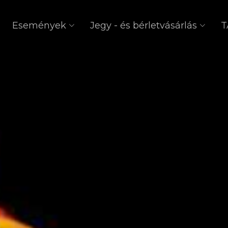
Események
Jegy - és bérletvásárlás
T