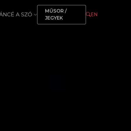
MŰSOR /
ÁNCÉ A SZÓ
EN
JEGYEK