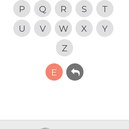
P
Q
R
S
T
U
V
W
X
Y
Z
E