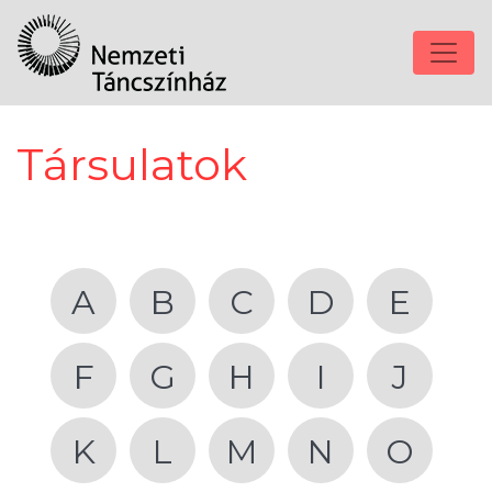
Társulatok
A
B
C
D
E
F
G
H
I
J
K
L
M
N
O