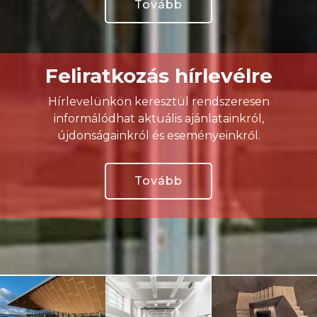
Tovább
Feliratkozás hírlevélre
Hírlevelünkön keresztül rendszeresen
informálódhat aktuális ajánlatainkról,
újdonságainkról és eseményeinkről.
Tovább