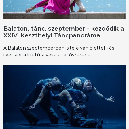
Balaton, tánc, szeptember - kezdődik a
XXIV. Keszthelyi Táncpanoráma
A Balaton szeptemberben is tele van élettel - és
ilyenkor a kultúra veszi át a főszerepet.