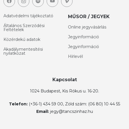
Adatvédelmi tájékoztató
MŰSOR / JEGYEK
Általános Szerződési
Online jegyvásárlás
Feltételek
Jegyinformáció
Közérdekű adatok
Jegyinformáció
Akadálymentesítési
nyilatkozat
Hírlevél
Kapcsolat
1024 Budapest, Kis Rókus u. 16-20.
Telefon:
(+36-1) 434 59 00, Zöld szám: (06 80) 10 44 55
Email:
jegy@tancszinhaz.hu