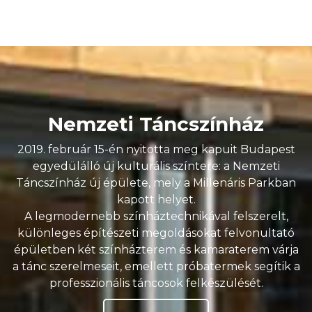
Nemzeti Táncszínház
2019. február 15-én nyitotta meg kapuit Budapest
egyedülálló új kulturális színtere: a Nemzeti
Táncszínház új épülete, mely a Millenáris Parkban
kapott helyet.
A legmodernebb színháztechnikával felszerelt,
különleges építészeti megoldásokat felvonultató
épületben két színházterem és kamaraterem várja
a tánc szerelmeseit, emellett próbatermek segítik a
professzionális táncosok felkészülését.