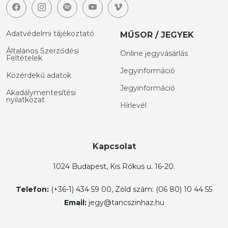
Adatvédelmi tájékoztató
MŰSOR / JEGYEK
Általános Szerződési
Online jegyvásárlás
Feltételek
Jegyinformáció
Közérdekű adatok
Jegyinformáció
Akadálymentesítési
nyilatkozat
Hírlevél
Kapcsolat
1024 Budapest, Kis Rókus u. 16-20.
Telefon:
(+36-1) 434 59 00, Zöld szám: (06 80) 10 44 55
Email:
jegy@tancszinhaz.hu