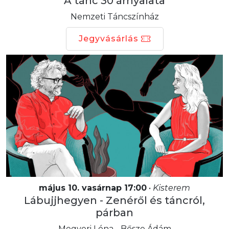
A tánc 30 árnyalata
Nemzeti Táncszínház
Jegyvásárlás
május 10. vasárnap 17:00
•
Kisterem
Lábujjhegyen - Zenéről és táncról,
párban
Megyeri Léna - Bősze Ádám