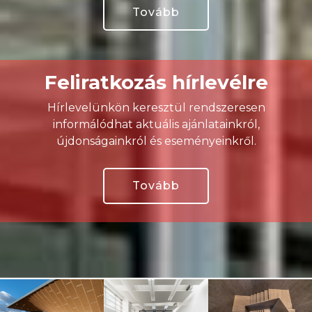
Tovább
Feliratkozás hírlevélre
Hírlevelünkön keresztül rendszeresen
informálódhat aktuális ajánlatainkról,
újdonságainkról és eseményeinkről.
Tovább