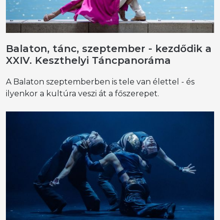
Balaton, tánc, szeptember - kezdődik a
XXIV. Keszthelyi Táncpanoráma
A Balaton szeptemberben is tele van élettel - és
ilyenkor a kultúra veszi át a főszerepet.