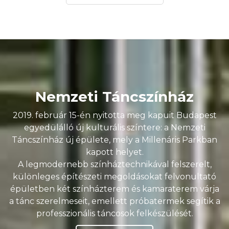
Nemzeti Táncszínház
2019. február 15-én nyitotta meg kapuit Budapest
egyedülálló új kulturális színtere: a Nemzeti
Táncszínház új épülete, mely a Millenáris Parkban
kapott helyet.
A legmodernebb színháztechnikával felszerelt,
különleges építészeti megoldásokat felvonultató
épületben két színházterem és kamaraterem várja
a tánc szerelmeseit, emellett próbatermek segítik a
professzionális táncosok felkészülését.