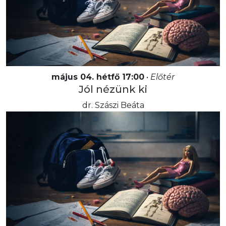
május 04. hétfő 17:00
•
Előtér
Jól nézünk ki
dr. Szászi Beáta