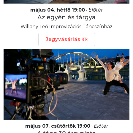
május 04. hétfő 19:00
•
Előtér
Az egyén és tárgya
Willany Leó Improvizációs Táncszínház
Jegyvásárlás
május 07. csütörtök 19:00
•
Előtér