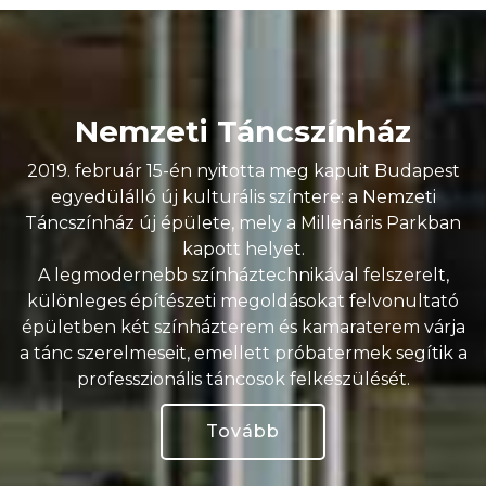
Nemzeti Táncszínház
2019. február 15-én nyitotta meg kapuit Budapest
egyedülálló új kulturális színtere: a Nemzeti
Táncszínház új épülete, mely a Millenáris Parkban
kapott helyet.
A legmodernebb színháztechnikával felszerelt,
különleges építészeti megoldásokat felvonultató
épületben két színházterem és kamaraterem várja
a tánc szerelmeseit, emellett próbatermek segítik a
professzionális táncosok felkészülését.
Tovább