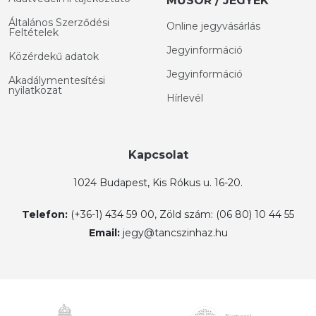
MŰSOR / JEGYEK
Általános Szerződési
Online jegyvásárlás
Feltételek
Jegyinformáció
Közérdekű adatok
Jegyinformáció
Akadálymentesítési
nyilatkozat
Hírlevél
Kapcsolat
1024 Budapest, Kis Rókus u. 16-20.
Telefon:
(+36-1) 434 59 00, Zöld szám: (06 80) 10 44 55
Email:
jegy@tancszinhaz.hu