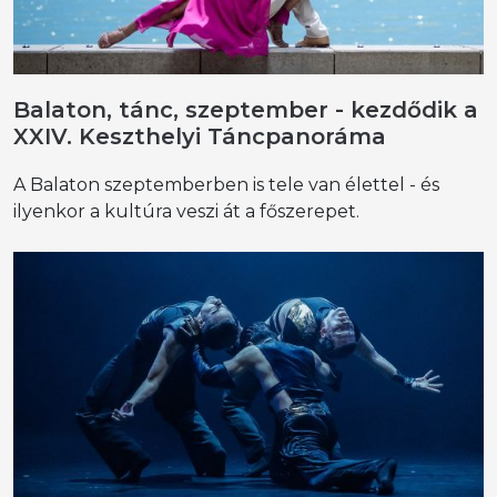
Balaton, tánc, szeptember - kezdődik a
XXIV. Keszthelyi Táncpanoráma
A Balaton szeptemberben is tele van élettel - és
ilyenkor a kultúra veszi át a főszerepet.