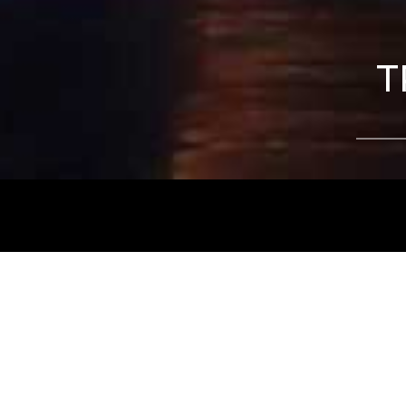
T
Tájékoztatjuk kedves nézőinket, hogy a
Nemz
és az
Intermezzo Buda Kávézó, 2026. júli
között
zárva tart.