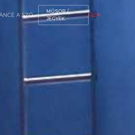
MŰSOR /
ÁNCÉ A SZÓ
EN
JEGYEK