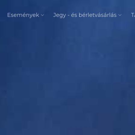
Események
Jegy - és bérletvásárlás
T