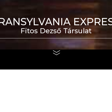
RANSYLVANIA EXPRE
Fitos Dezső Társulat
eti Táncszínház épülete
us 4. és szeptember 6.